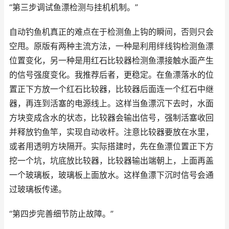
“第三步调试鱼漂检测与挂机机制。”
自动钓鱼机真正的难点在于检测鱼上钩的瞬间，否则只会
空甩。原版有两种主流方法，一种是利用绊线钩检测鱼漂
位置变化，另一种是用红石比较器检测鱼漂接触水面产生
的信号强度变化。我推荐后者，更稳定。在鱼漂落水的位
置正下方放一个红石比较器，比较器后面连一个红石中继
器，再连到活塞的电源线上。这样当鱼漂沉下去时，水面
方块变成含水的状态，比较器会输出信号，强制活塞收回
并释放钓鱼竿，实现自动收杆。注意比较器要放在水里，
或者用透明方块隔开。实际搭建时，先在鱼漂位置正下方
挖一个坑，坑底放比较器，比较器输出端朝上，上面再盖
一个玻璃板，玻璃板上面放水。这样鱼漂下沉时信号会通
过玻璃板传递。
“第四步完善细节防止故障。”