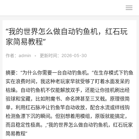
“我的世界怎么做自动钓鱼机，红石玩
家简易教程”
作者：
admin
•
更新时间：2026-05-30
摘要：“为什么你需要一台自动钓鱼机。”在生存模式下钓鱼
实在浪费时间，我这种老玩家早就受够了盯着水面发呆的
枯燥。自动钓鱼机不仅能解放双手，还能让你挂机刷出经
验球和宝藏，比如附魔书、命名牌甚至三叉戟。原理很简
单，利用红石脉冲让钓鱼竿自动收放，配合水流或绊线钩
检测鱼漂下沉的瞬间。但别想着用模组，原版就能搞定，
而且稳定性极高。,“我的世界怎么做自动钓鱼机，红石玩家
简易教程”