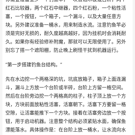
红石比较器，两个红石中继器，四个红石粉，一个粘性活
塞，一个按钮，一个箱子，一个漏斗，以及大量任意方
块。另外建议准备一桶水，用来制造水流。注意钓鱼竿必
须是完好无损的，耐久度越高越好，因为挂机时会消耗耐
久。如果你有经验修补附魔，那就可以无限使用了。另外
别忘了搭一个遮阳棚，防止晚上刷怪干扰到机器运行。
“第一步搭建钓鱼台结构。”
先在水边挖一个两格深的坑，坑底放箱子，箱子上面连漏
斗，漏斗上方放一个台阶或半砖，台阶上方留一格空间。
然后在台阶旁边挖一个两格高的柱子，柱子顶上放一个方
块，方块前面放粘性活塞，活塞朝下。活塞下方要留一格
空隙，让活塞能推下一个方块。接着在活塞旁边放一个按
钮，用于启动机器。注意整个结构必须紧贴水面，确保鱼
漂能落水。具体操作是：在台阶上放一桶水，让水流向水