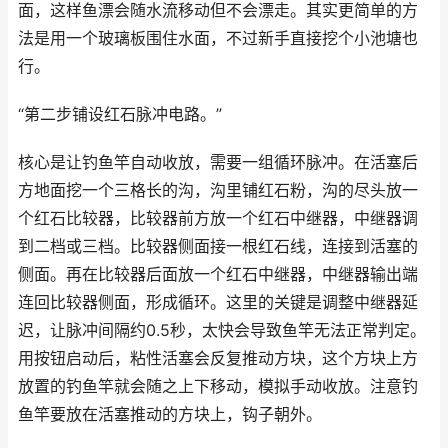
面，这样鱼漂会随水流移动但不会漂走。其实更简单的方
法是用一个玻璃板围住水面，不过新手直接挖个小池塘也
行。
“第二步铺设红石脉冲电路。”
核心是让钓鱼竿自动收放，需要一组循环脉冲。在活塞后
方地面挖一个三格长的沟，沟里铺红石粉，沟的尽头放一
个红石比较器，比较器前方放一个红石中继器，中继器调
到二档或三档。比较器侧面接一根红石线，连接到活塞的
侧面。再在比较器后面放一个红石中继器，中继器输出端
连回比较器侧面，形成循环。这里的关键是调整中继器延
迟，让脉冲间隔约0.5秒，太快会导致鱼竿无法正常判定。
用按钮启动后，粘性活塞会反复推动方块，这个方块上方
放置的钓鱼竿就会随之上下移动，模拟手动收放。注意钓
鱼竿要放在活塞推动的方块上，钩子朝外。