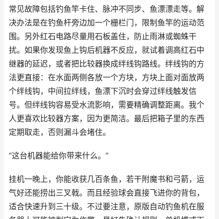
常见故障包括钓鱼竿卡住、脉冲不同步、鱼漂漂走等。解
决办法是在钓鱼杆旁边加一个栅栏门，限制鱼竿的运动范
围。另外红石电路尽量用石板盖住，防止雨淋或蜘蛛干
扰。如果你发现鱼上钩后机器不反应，就试着调高红石中
继器的延迟，或者把比较器换成绊线钩路线。绊线钩的方
法更直接：在水面两侧各放一个方块，方块上面对面放两
个绊线钩，中间拉绊线，鱼漂下沉时会穿过绊线触发信
号。但绊线钩容易受水流影响，需要精确调整距离。我个
人更喜欢比较器方案，因为更简洁。最后把箱子里的东西
定期取走，否则漏斗会堵住。
“这台机器能给你带来什么。”
挂机一晚上，你能收获几百条鱼，若干附魔书和弓箭，运
气好还能捞出三叉戟。而且经验球会直接飞进你的背包，
适合快速升到三十级。不过要注意，原版自动钓鱼机在服