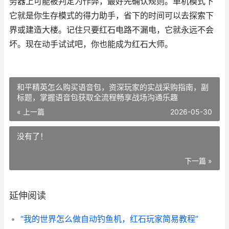
务器上可能被判定为作弊，最好先确认规则。单机模式下
它就是你生存模式的得力助手，省下的时间可以去探索下
界或建造大楼。记住只要红石电路不漏电，它就永远不会
坏。现在动手试试吧，你也能成为红石大师。
和平精英怎么购买语音包，资深玩家的实战采购指南，副
标题，掌握语音包获取全流程畅享战场沟通乐趣
« 上一篇
2026-05-30
没有了！
下一篇 »
延伸阅读
“我的世界怎么做自动钓鱼机，红石玩家简易教程”