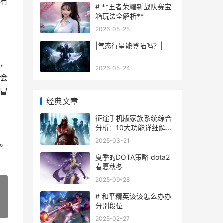
有
# **王者荣耀新战队赛宝
箱玩法全解析**
2026-05-25
|气态行星能登陆吗？|
，
2026-05-24
会
冒
经典文章
征途手机版家族系统综合
分析：10大功能详细解答
和5步快速入门指导 征途
2025-03-21
。
家族怎么建立
夏季的DOTA策略 dota2
春夏秋冬
2025-09-28
# 和平精英该该怎么办办
分别段位
»
2025-02-27