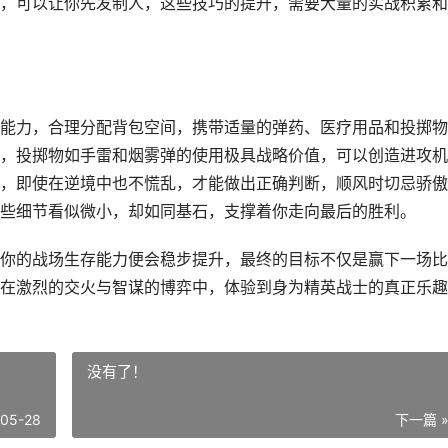
，可以让你先发制人，这些技巧的提升，需要大量的实战积累和
能力，合理分配背包空间，携带适量的弹药、医疗用品和投掷物
，投掷物如手雷和烟雾弹的使用极具战略价值，可以创造进攻机
，即使在逆境中也不慌乱，才能做出正确判断，顺风时切忌骄傲
些细节看似微小，却如同基石，支撑着你走向最后的胜利。
你的战场生存能力便会稳步提升，最终的目标不仅是赢下一场比
在激烈的交火与智谋的博弈中，体验到身为精英战士的真正乐趣
没有了！
-05-28
下一篇 