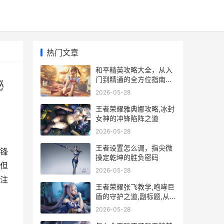
热门文章
和平精英攻略大全，从入
门到精通的全方位指南，
秘
副标题，决胜战场必备秘
2026-05-28
籍
王者荣耀雅典娜攻略,冰封
女神的冲锋陷阵之道
2026-05-28
王者设置怎么调，指尖微
锋
操定乾坤的胜负密码
但
2026-05-28
注
王者荣耀张飞教学,咆哮巨
盾的守护之道,副标题,从
莽夫到团队支柱的蜕变之
2026-05-28
路