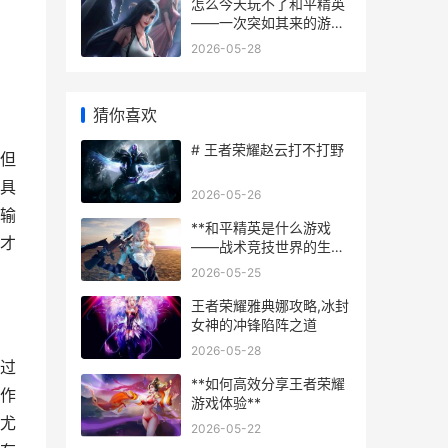
怎么今天玩不了和平精英
——一次突如其来的游戏
断线沉思录
2026-05-28
猜你喜欢
# 王者荣耀赵云打不打野
但
具
2026-05-26
输
**和平精英是什么游戏
才
——战术竞技世界的生存
艺术**
2026-05-25
王者荣耀雅典娜攻略,冰封
女神的冲锋陷阵之道
2026-05-28
过
**如何高效分享王者荣耀
作
游戏体验**
尤
2026-05-22