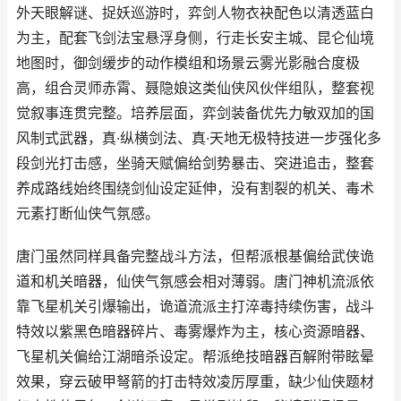
外天眼解谜、捉妖巡游时，弈剑人物衣袂配色以清透蓝白
为主，配套飞剑法宝悬浮身侧，行走长安主城、昆仑仙境
地图时，御剑缓步的动作模组和场景云雾光影融合度极
高，组合灵师赤霄、聂隐娘这类仙侠风伙伴组队，整套视
觉叙事连贯完整。培养层面，弈剑装备优先力敏双加的国
风制式武器，真·纵横剑法、真·天地无极特技进一步强化多
段剑光打击感，坐骑天赋偏给剑势暴击、突进追击，整套
养成路线始终围绕剑仙设定延伸，没有割裂的机关、毒术
元素打断仙侠气氛感。
唐门虽然同样具备完整战斗方法，但帮派根基偏给武侠诡
道和机关暗器，仙侠气氛感会相对薄弱。唐门神机流派依
靠飞星机关引爆输出，诡道流派主打淬毒持续伤害，战斗
特效以紫黑色暗器碎片、毒雾爆炸为主，核心资源暗器、
飞星机关偏给江湖暗杀设定。帮派绝技暗器百解附带眩晕
效果，穿云破甲弩箭的打击特效凌厉厚重，缺少仙侠题材