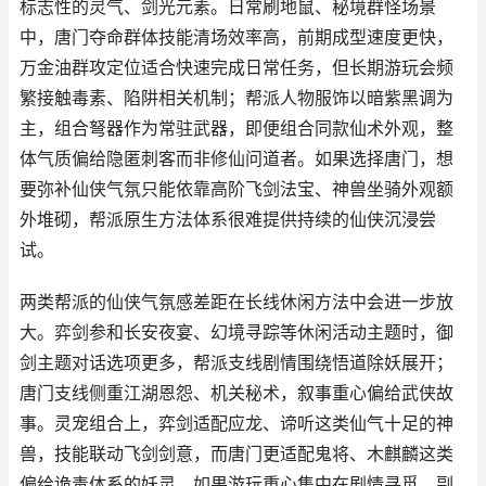
标志性的灵气、剑光元素。日常刷地鼠、秘境群怪场景
中，唐门夺命群体技能清场效率高，前期成型速度更快，
万金油群攻定位适合快速完成日常任务，但长期游玩会频
繁接触毒素、陷阱相关机制；帮派人物服饰以暗紫黑调为
主，组合弩器作为常驻武器，即便组合同款仙术外观，整
体气质偏给隐匿刺客而非修仙问道者。如果选择唐门，想
要弥补仙侠气氛只能依靠高阶飞剑法宝、神兽坐骑外观额
外堆砌，帮派原生方法体系很难提供持续的仙侠沉浸尝
试。
两类帮派的仙侠气氛感差距在长线休闲方法中会进一步放
大。弈剑参和长安夜宴、幻境寻踪等休闲活动主题时，御
剑主题对话选项更多，帮派支线剧情围绕悟道除妖展开；
唐门支线侧重江湖恩怨、机关秘术，叙事重心偏给武侠故
事。灵宠组合上，弈剑适配应龙、谛听这类仙气十足的神
兽，技能联动飞剑剑意，而唐门更适配鬼将、木麒麟这类
偏给诡毒体系的妖灵。如果游玩重心集中在剧情寻觅、副