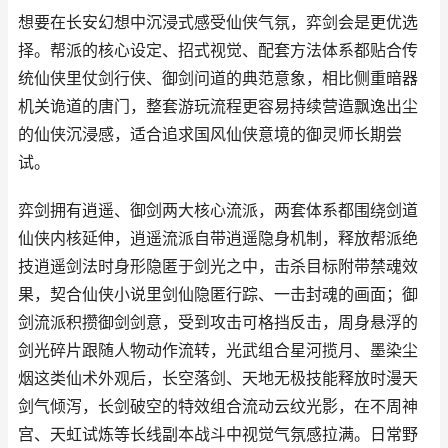
想要在长安幻想中沉浸式感受仙侠气氛，弈剑会是更优选
择。帮派的核心设定、招式视觉、配套方法体系都贴合传
统仙侠里仗剑行侠、御剑问道的典范意象，相比侧重暗器
机关诡道的唐门，整套游玩流程更容易持续营造飘逸出尘
的仙侠沉浸感，适合追求国风仙侠意境的御灵师长期尝
试。
弈剑拥有逍遥、御剑两大核心流派，两套体系都围绕剑道
仙侠内核延伸，逍遥流派自带逍遥隐身机制，释放帮派绝
技逍遥剑法时身形隐匿于剑光之中，击杀目标附带禁魂效
果，契合仙侠小说里剑仙隐匿行踪、一击封魂的画面；御
剑流派积攒御剑剑意，受到攻击可格挡反击，周身悬浮的
剑光碎片跟随人物动作流转，光武组合星河揽月、墨染尘
烟这类仙术外观后，长空落剑、天地无极技能释放时漫天
剑气倾泻，长剑破空的特效组合流动云纹光影，在不周神
宫、天虹试炼等长线副本战斗中视觉气氛感拉满。日常野