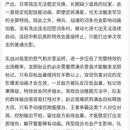
产出，日常商店无法稳定兑换，长期缺少道具的玩家，会
一直锁定低配技能动画，即便武将满星，也无法触发罕见
的全屏特效。除此之外，神兵、战魂的词条也会影响动画
加载，没有洗出连击回怒词条时，被动七进七出无法连续
启动，连招中断后高阶特效会直接终止，只能打出单次攻
击的普通光影。
实战对局里的怒气和杀意运转，进一步压低了完整特效的
出场概率。龙胆赵云的必杀需要攒满杀意值才能触发龙胆
标记，只有目标血量维持在半数以上，双倍伤害对应的龙
形爆发动画才会生效，一旦敌方被队友压低血量，标记效
果降级，特效就会同步缩水。常规自动推图方法中，队友
的群体输出很容易打残对手，赵云很难抓到满血目标释放
大招，只有手动操控跨服擂台、王者争霸这类个人对位对
局，控制输出节拍，留住敌方前排血量，才能稳定打出龙
胆增伤，解开整套稀有动画。阵型组合也会产生影响，队