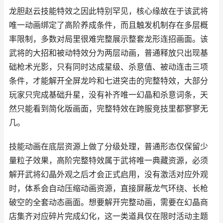
龙胆赵云技能特效之因此特别罕见，核心缘故在于该武将
唯一动画绑定了高阶养成条件，而且触发机制存在多层概
率限制，多数对局里很难完整展示整套龙形连招画面。该
武将的大招和被动特效分为两层动画，普通释放只出现基
础枪术光影，只有同时达成星级、杀意值、被动连击三项
条件，才能解开全屏龙吟和七进突击的完整特效，大部分
玩家只完成基础升星，没有补齐唯一幻晶和杀意词条，天
然只能看到简化版画面，完整特效在跨服竞技里都寥寥无
几。
技能动画在底层资源上做了分级处理，普通形态仅保留少
量粒子效果，高阶完整特效属于武将唯一典藏资源，必须
解开武将幻晶外观之后才会正式启用，没有激活对应外观
时，体系会自动压缩动画资源，直接屏蔽龙气环绕、长枪
破空的全套动态画面。想要解开完整动画，需要在幻晶商
店集齐对应碎片完成幻化，这一类道具仅在限时活动主题