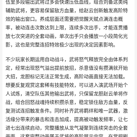
伍里多段输出武将过多会快速压低血线，组合刘备这类纯
辅助武将，更容易保留敌方血量，给赵云创新触发高阶特
效的输出窗口。养成层面还需要把觉醒天赋点满连击概
率，被动连击次数达到上限，连续多次出手，才能连贯播
放七次突进的全套动画，单次出手只会播放一小段简化光
影，这也是完整连招特效极少出现的决定因素影响。
不少玩家长期运用自动战斗，武将怒气释放完全由体系判
定，经常出现怒气溢出提前放招，杀意值没有攒满就开始
大招，龙胆标记无法正常生成，高阶动画直接无法加载。
想要反复观赏这套稀有技能特效，可以进入演武场开始个
人试炼，清空队伍其他输出武将，只保留龙胆赵云单将作
战，组合回怒战魂持续积攒杀意，稳定锁住敌方血量，反
复测试连招触发条件。同时补齐武将羁绊和唯一武器，激
活缘分带来的暴击和连击加成，提高被动触发频率，让七
进七出连续启动，完整播放从龙气凝聚到连续突击的全套
画面。这套完整动画属于武将的高阶展示内容，在常规刷