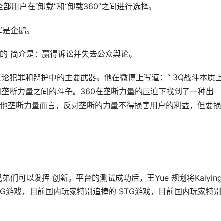
全部用户在“卸载”和“卸载360”之间进行选择。
军是企鹅。
的 简介是：赢得诉讼并失去公众舆论。
是公众舆论犯罪和辩护中的主要武器。他在微博上写道：“ 3Q战斗本质
和垄断力量之间的斗争。360在垄断力量的压迫下找到了一种出
他垄断力量而言，反对垄断的力量不得损害用户的利益，但要损
们可以发挥 创新。平台的测试成功后，王Yue 规划将Kaiyin
TG游戏，目前国内玩家特别追捧的 STG游戏，目前国内玩家特