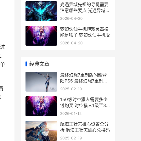
光遇异域先祖的寻觅需要
注意哪些要点 光遇异域先
祖斗篷价格
2026-04-20
梦幻诛仙手机游戏灵器技
能是啥子 梦幻诛仙手机版
2026-04-20
过
工
经典文章
单
最终幻想7重制版闪耀登
陆PS5 最终幻想7重制版
第二部
员
2025-02-19
即
150级时空猎人需要多少
钱购买 时空猎人1级至30
级装备
2026-01-12
航海王壮志雄心设置全分
析 航海王壮志雄心兑换码
2025-02-19