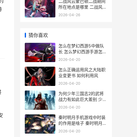
付
二战风云蒙巴顿二战期间
所在地点是哪里 二战风云
游
人物巴顿
2026-04-26
猜你喜欢
怎么在梦幻西游5中做队
长 怎么梦幻西游手游怎么
没角色了
2026-04-20
怎么正确运用风之大陆职
业变更书 如何利用风
有
2026-04-20
甚
为何少年三国志2的武将
战力有如此巨大差别 少年
三国志越来越没意思了
2026-04-20
安
秦时明月手机游戏中时装
的作用是啥子 秦时明月手
游下载安卓版下载
2026-04-20