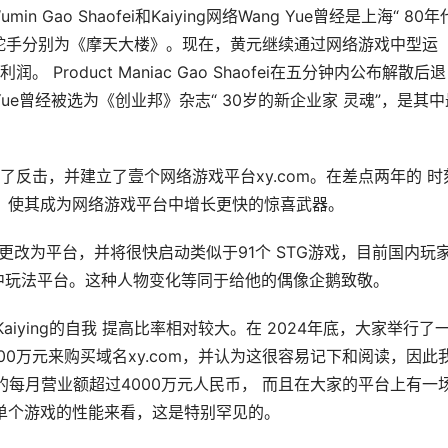
umin Gao Shaofei和Kaiying网络Wang Yue曾经是上海“ 80年
舵手分别为《摩天大楼》。现在，黄元继续通过网络游戏中型运
roduct Maniac Gao Shaofei在五分钟内公布解散后退
 Wang Yue曾经被选为《创业邦》杂志“ 30岁的新企业家 灵魂”，是其
反击，并建立了壹个网络游戏平台xy.com。在差点两年的 时
币，使其成为网络游戏平台中增长更快的惊喜武器。
从CP更改为平台，并将很快启动类似于91个 STG游戏，目前国内玩
捧中玩法平台。这种人物变化等同于给他的偶像企鹅致敬。
，Kaiying的自我 提高比率相对较大。在 2024年底，大家举行了
00万元来购买域名xy.com，并认为这很容易记下和阅读，因此
m的每月营业额超过4000万元人民币， 而且在大家的平台上有一
的单个游戏的性能来看，这是特别罕见的。