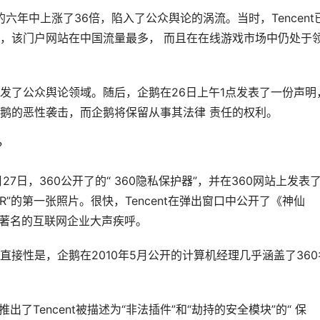
市的六年中上涨了36倍，陷入了公众舆论的涡流。当时，Tencent
，该门户网站在中国流量最多， 而且在在线游戏市场中仍处于
发了公众舆论领域。随后，企鹅在26日上午1点发表了一份声明
鹅的恶性袭击，而企鹅将保留从事其法律 责任的权利。
？
27日，360公开了的“ 360隐私保护器”，并在360网站上发表
R”的第一张照片。很快，Tencent在弹出窗口中公开了《神仙
他著名的互联网企业大声疾呼。
接性是，企鹅在2010年5月公开的计算机经理几乎涵盖了360
了Tencent被描述为“非法插件”和“劫持的安全模块”的“ 保