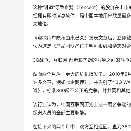
这种“讲道”导致企鹅（Tencent）的股价在上
经拥有即时消息软件，是中国本地用户数量最多
先地位。
《窥探用户隐私由来已久》发表文章后，立即触
认为这是《产品团队严正声明》报纸和杂志对企
3Q战争：互联网 创新和垄断的力量之间的斗争
然而两个月后，更大的危机爆发了。 2010年9月
许多文章，例如《企鹅传》，并发射了“ 3Q WA
道》，标准360起不公正的竞争，并共同和其
该行业认为，中国互联网历史上这一著名争端的直
保安人员的全部主要职能。
在接下来的两个月中，双方互相返回，直到360推出