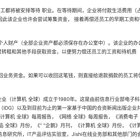
全部员工都将被安排等待 职业。在等待期间，企业将付款生活费用（
，因此该企业也许会尝试筹集资金， 接着再偿还员工的早期工资和
个人财产（全部企业资产都必须保存在办公室中）。该企业的办
过转租和其他手段获取资金，以便努力偿还员工的工资和待机费
回业务资金。如果可以收回这笔钱，则直接给退款捐款的员工将
业（计算机 全球）成立于1980年。这是由前信息行业部电子科
（IDG）以及到目前为止的第一家基于中国的合资新闻出版企业
计算机 全球》每周报告，《网络 全球》每周报告，《消费电子 
品 全球》月份，《“ ”企鹅》月刊，《计算机 全球》月份，《计
信息研究所，IT产品评估实验室，Jishi在线业务部和其他部门的