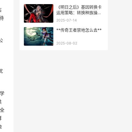
《明日之后》基因转换卡
占
运用策略：转换种族操作
待
指导 明日之后基建是什么
2025-07-14
意思
**传奇王者禁地怎么去**
公
2025-08-02
优
学
共
全
算
会