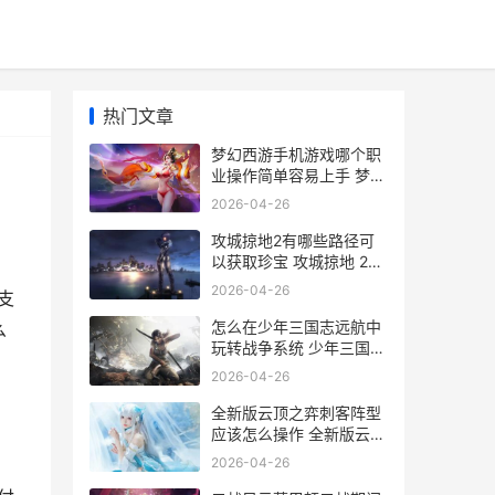
热门文章
梦幻西游手机游戏哪个职
业操作简单容易上手 梦幻
西游手机游苹果
2026-04-26
攻城掠地2有哪些路径可
以获取珍宝 攻城掠地 225
229
2026-04-26
支
怎么在少年三国志远航中
么
玩转战争系统 少年三国游
戏
2026-04-26
全新版云顶之弈刺客阵型
应该怎么操作 全新版云顶
之弈阵容推荐
2026-04-26