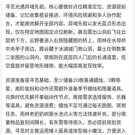
寻觅光遇异域先祖，核心要做好点位精准定位、资源提前
储备、记忆收集稳妥推进、环境风险规避和多人协作配
合，才能高效解开全部内容。异域先祖以发光蓝点形态出
现，仅在特定地图固定点位刷新，晨岛需出山洞后飞往云
层桥下方，云野要进入右侧隐藏图的桥上，雨林在水母桥
中央亭子周边，霞谷藏于冰湖城门旁山洞，墓土在倒数第
二张图的山洞内，禁阁则在底层四人门后的长通道里，低
空盘旋并留意地形缝隙，能大幅提高发现效率。
资源准备是寻觅基础，至少储备20根普通蜡烛、3颗慈
爱，高阶装扮和动作还需额外准备季节蜡烛和限量道具。
兑换时优先解开基础动作节点，再按需求选择服饰、乐器
等道具，避免资源浪费；蜡烛不足可通过每天跑图、冥想
任务、雨林老奶奶树屋水池点火等方法快速补充，部分限
量物品复刻间隔长，有失需等待很久，务必提前规划资
源。寻觅时主推运用矮人面具或体型缩小魔法，方便进入