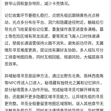
狭窄山洞和复杂地形，减少卡壳情况。
记忆收集环节要稳扎稳打，点燃先祖后跟随黄色光点移
动，光点多分布在平台、洞穴和隐藏途径附近，触碰后引
导光点飞给星星标记位置，重复操作直至进度条满格。墓
土等危险区域有冥龙巡逻，要等冥龙飞离入口时快速通
过，禁阁长通道需保持火圈不消失，避免前功尽弃。无翼
情形寻觅难度更高，提议找有翼好友协助，多人组队可分
工排查地图四角，同时互相回能、规避风险，大幅提高寻
觅效率。
异域秘境寻觅是延伸方法，通过云野东北角、雨林西南角
等NPC传送入口进入，秘境藏有独特光之翼和记忆碎片，
部分秘境需多人协作开始。完成秘境寻觅可解开稀有奖
励，还能解开更多隐藏区域寻觅能力，让异域先祖的寻觅
更完整。寻觅全程要留意地图区域限制，误入其他章节无
法触发先祖交互，同时关注遇境季节给导提示，及时掌握