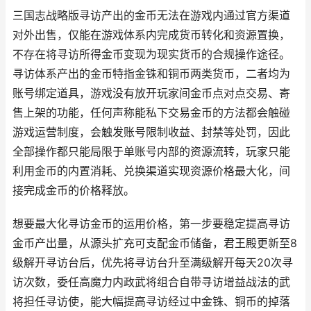
三国志战略版寻访产出的金币无法在游戏内通过官方渠道
对外出售，仅能在游戏体系内完成货币转化和资源置换，
不存在将寻访所得金币变现为现实货币的合规操作途径。
寻访体系产出的金币特指金铢和铜币两类货币，二者均为
账号绑定道具，游戏没有放开玩家间金币点对点交易、寄
售上架的功能，任何声称能私下交易金币的方法都会触碰
游戏运营制度，会触发账号限制收益、封禁等处罚，因此
全部操作都只能局限于单账号内部的资源流转，玩家只能
利用金币的内置消耗、兑换渠道实现资源价格最大化，间
接完成金币的价格释放。
想要最大化寻访金币的运用价格，第一步要稳定提高寻访
金币产出量，从源头扩充可支配金币储备，君王殿更新至8
级解开寻访台后，优先将寻访台升至满级解开每天20次寻
访次数，委任高魔力内政武将组合自带寻访增益战法的武
将担任寻访使，能大幅提高寻访经过中金铢、铜币的掉落