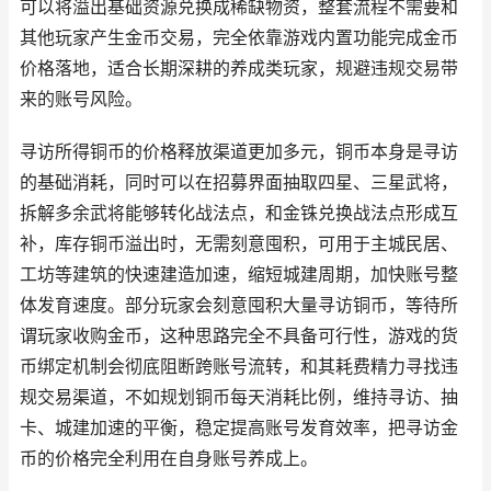
可以将溢出基础资源兑换成稀缺物资，整套流程不需要和
其他玩家产生金币交易，完全依靠游戏内置功能完成金币
价格落地，适合长期深耕的养成类玩家，规避违规交易带
来的账号风险。
寻访所得铜币的价格释放渠道更加多元，铜币本身是寻访
的基础消耗，同时可以在招募界面抽取四星、三星武将，
拆解多余武将能够转化战法点，和金铢兑换战法点形成互
补，库存铜币溢出时，无需刻意囤积，可用于主城民居、
工坊等建筑的快速建造加速，缩短城建周期，加快账号整
体发育速度。部分玩家会刻意囤积大量寻访铜币，等待所
谓玩家收购金币，这种思路完全不具备可行性，游戏的货
币绑定机制会彻底阻断跨账号流转，和其耗费精力寻找违
规交易渠道，不如规划铜币每天消耗比例，维持寻访、抽
卡、城建加速的平衡，稳定提高账号发育效率，把寻访金
币的价格完全利用在自身账号养成上。