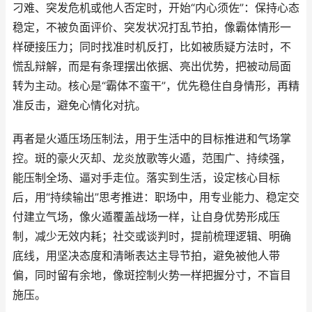
刁难、突发危机或他人否定时，开始“内心须佐”：保持心态
稳定，不被负面评价、突发状况打乱节拍，像霸体情形一
样硬接压力；同时找准时机反打，比如被质疑方法时，不
慌乱辩解，而是有条理摆出依据、亮出优势，把被动局面
转为主动。核心是“霸体不蛮干”，优先稳住自身情形，再精
准反击，避免心情化对抗。
再者是火遁压场压制法，用于生活中的目标推进和气场掌
控。斑的豪火灭却、龙炎放歌等火遁，范围广、持续强，
能压制全场、逼对手走位。落实到生活，设定核心目标
后，用“持续输出”思考推进：职场中，用专业能力、稳定交
付建立气场，像火遁覆盖战场一样，让自身优势形成压
制，减少无效内耗；社交或谈判时，提前梳理逻辑、明确
底线，用坚决态度和清晰表达主导节拍，避免被他人带
偏，同时留有余地，像斑控制火势一样把握分寸，不盲目
施压。