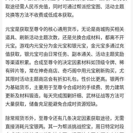
取途径需人民币充值，同时可通过帮派挖宝图、活动主题
兑换等方法不收费或低成本获取。
元宝是获取至尊令的核心通用货币，无论是商城购买相关
道具、刷新活动主题次数，还是兑换合成材料，都离不开
元宝。游戏内元宝分为金元宝和银元宝，金元宝多通过充
值获取，银元宝可由日常任务、副本通关、活动主题奖励
等渠道积累。合成至尊令的决定因素材料如顶级令牌、稀
有碎片等，常在神奇商店、奇巧阁中用元宝刷新购买，尤
其限时活动主题商店会有折扣礼包，性价比更高。银两作
为基础货币，主要用于至尊令合成时的手续费、势力建筑
更新及材料锻造，每天完成围剿奸细、武林征战等方法可
大量获取，储备充足能避免合成时资源短缺。
除常规货币外，至尊令还有几条决定因素获取途径，无需
直接消耗元宝银两。其一为帮派挑战挖宝，周日特定时段