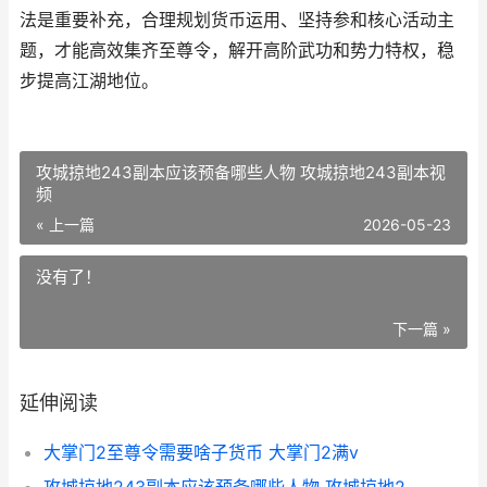
法是重要补充，合理规划货币运用、坚持参和核心活动主
题，才能高效集齐至尊令，解开高阶武功和势力特权，稳
步提高江湖地位。
攻城掠地243副本应该预备哪些人物 攻城掠地243副本视
频
« 上一篇
2026-05-23
没有了！
下一篇 »
延伸阅读
大掌门2至尊令需要啥子货币 大掌门2满v