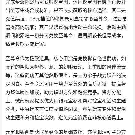
完成帮派挑战后可获取挖宝图，运用挖宝图有概率直接开
出至尊令或合成材料，是不收费获取的核心途径；其二是
充值渠道，98元档位的秘闻录可直接领取至尊令，适合急
需提高的玩家；其三是琅寰福地活动主题兑换，活动主题
期间积累唯一积分可兑换至尊令，虽周期较长但零成本，
适合长期养成玩家。
至尊令作为极致道具，核心用途是兑换稀有绝世武功，如
虚竹的阴阳大挪移、龙儿的幻眼云湮、王重阳的风伴流云
等，这些武功无其他获取渠道，是主力弟子战力跃升的决
定因素。至尊令还可用于势力至尊处的高阶更新，提高势
力整体属性加成，助力联盟方法和跨服竞争。资源分配
上，微氪玩家提议优先用银元宝参和帮派挖宝和活动主题
兑换，中氪玩家可适度充值秘闻录，零氪玩家专注积累活
动主题积分和挖宝次数，避免元宝浪费在非核心道具上。
元宝和银两是获取至尊令的基础支撑，充值和活动主题方