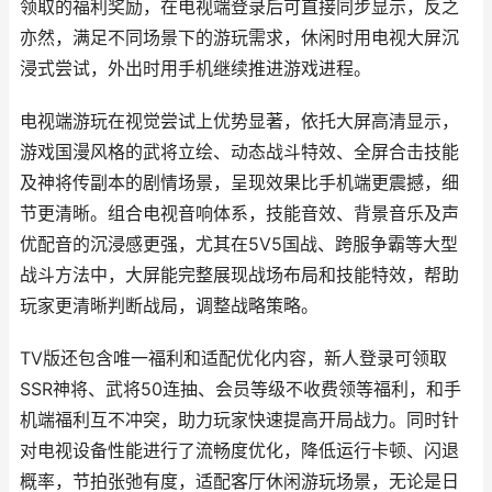
领取的福利奖励，在电视端登录后可直接同步显示，反之
亦然，满足不同场景下的游玩需求，休闲时用电视大屏沉
浸式尝试，外出时用手机继续推进游戏进程。
电视端游玩在视觉尝试上优势显著，依托大屏高清显示，
游戏国漫风格的武将立绘、动态战斗特效、全屏合击技能
及神将传副本的剧情场景，呈现效果比手机端更震撼，细
节更清晰。组合电视音响体系，技能音效、背景音乐及声
优配音的沉浸感更强，尤其在5V5国战、跨服争霸等大型
战斗方法中，大屏能完整展现战场布局和技能特效，帮助
玩家更清晰判断战局，调整战略策略。
TV版还包含唯一福利和适配优化内容，新人登录可领取
SSR神将、武将50连抽、会员等级不收费领等福利，和手
机端福利互不冲突，助力玩家快速提高开局战力。同时针
对电视设备性能进行了流畅度优化，降低运行卡顿、闪退
概率，节拍张弛有度，适配客厅休闲游玩场景，无论是日