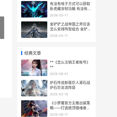
有没有啥子方式可以获取
卧虎藏龙轻功箱 有没有其
他的方法
2026-05-17
金铲铲之战帝国之斧应该
怎么安排阵型组合 金铲铲
之战帝国德莱文阵容搭配
»
2026-05-17
经典文章
**《怎么注销王者账号》
**
2025-08-01
炉石传说新版巨人滚石战
炉石巨龙流阵容
2025-02-19
《小梦魇官方主推出装策
略——打造绝顶猎魂者》
小梦魇手游
2025-08-17