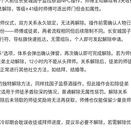
个人前往长安城国子监找祭酒NPC操作，师傅主动解除有3天收
法解除，等级≥41级时师傅可逐出师门但会扣属性。
师仪式，双方关系永久锁定，无法再解除。操作前需确认人物已
份——师傅或徒弟，两者流程相同但后续限制不同。长安城国子
通过飞行符、导标旗快速抵达，无需组队，个人即可发起解除申请。
系”选项，体系会弹出确认弹窗，再次确认即可完成解除。若为师
徒弟主动解除，12小时内不能从头拜师。关系解除后，徒弟的师
正常进行其他社交方法，如结拜、结婚等。
”的独特解除方法，同样找国子监祭酒操作，但此操作会扣除徒弟
，仅适用于师徒矛盾较深的情况，普通解除无属性惩罚。解除关系
除后未领取的师徒奖励将无法再获取，师傅也仅能保留少量良师
冷却期会耽误收徒或拜师进度，提议非必要不解除，若需解除优