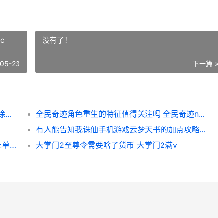
c
没有了！
-05-23
下一篇 
梦幻西游解除师徒关系的流程有哪些 梦幻解除师徒关系多久能拜师
全民奇迹角色重生的特征值得关注吗 全民奇迹npc
有人能告知我诛仙手机游戏云梦天书的加点攻略吗 有人能告知我诛仙吗
石头天赋怎样影响英雄的输出 石头天赋s10上单出装
大掌门2至尊令需要啥子货币 大掌门2满v