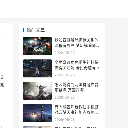
热门文章
梦幻西游解除师徒关系的
流程有哪些 梦幻解除师徒
关系多久能拜师
2026-05-23
全民奇迹角色重生的特征
值得关注吗 全民奇迹npc
2026-05-23
3
怎么能得到万国觉醒白骨
关系
项链呢 万国在哪
2026-05-23
有人能告知我诛仙手机游
戏云梦天书的加点攻略吗
有人能告知我诛仙吗
2026-05-23