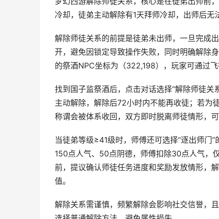
梦幻西游解除师徒关系，核心是在徒弟出师前，
冷却，徒弟主动解除有1天拜师冷却，出师后无
解除师徒关系的前提是徒弟未出师，一旦完成出
开，避免因锁定导致操作失败，同时明确解除身
的祭酒NPC坐标为（322,198），玩家可
找到国子监祭酒后，点击对话选择“解除师徒关
主动解除，解除后72小时内不能再收徒；若为
称谓会被体系收回，双方即时脱离师徒情形，可
当徒弟等级≥41级时，师傅还可选择“逐出师门
150点人气、50点阴德，师傅扣除30点人气
前，提议确认师徒任务进度和奖励发放情形，解
值。
解除关系需谨慎，频繁解除会影响社交信誉，且
选择普通解除方法，避免属性损失。