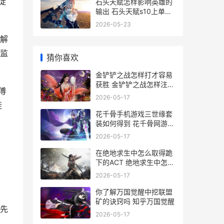
徒
石头天赋怎样影响英雄的
输出 石头天赋s10上单出
装
2026-05-23
解
监
猜你喜欢
金铲铲之战怎样打才容易
获胜 金铲铲之战怎样注销
傅
账号
2026-05-17
徒
花千骨手机游戏三世缘套
装如何得到 花千骨网游下
载
2026-05-17
在绝地求生中怎么取得跪
下的ACT 绝地求生中怎么
标记敌人位置
2026-05-17
你了解万国觉醒中挖联盟
矿的诀窍吗 知乎万国觉醒
先
2026-05-17