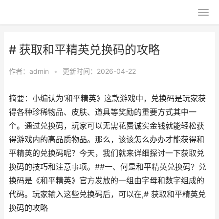
# 获取和平精英兑换码的攻略
作者：
admin
•
更新时间：2026-04-22
摘要：小编认为‘和平精英》这款游戏中，兑换码是玩家获
得各种珍稀物品、皮肤、道具等奖励的重要方式其中一
个。通过兑换码，玩家可以无需花费诚实金钱就能轻松获
得游戏内的高品质物品。那么，该该怎么办办才能获得和
平精英的兑换码呢？今天，我们就来详细探讨一下获取兑
换码的技巧和注意事项。##一、何是和平精英兑换码？兑
换码是《和平精英》官方发放的一组由字母和数字组成的
代码。玩家输入这些兑换码后，可以在,# 获取和平精英兑
换码的攻略