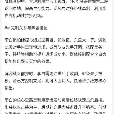
降低其护甲。合理利用地形卡视野，1技能突进后保留二段
返回原地，提高生存能力。逆风局时多带线牵制，利用李
白高机动性拉扯战场。
## 克制关系与阵容搭配
李白惧怕硬控与爆发型英雄，如张良、东皇太一等。遇到
此类对手时需谨慎进场，或等队友先手开团。搭配鬼谷
子、孙膑等辅助可提升进场成功率，群体控制配合李白大
招能打出毁天灭地的效果。
阵容缺乏前排时，李白需更注重后手收割，避免先手被
秒。若己方控制充足，则可大胆切入，快速秒杀敌方核心
输出。
李白的核心思路是利用高爆发与灵活位移快速击杀后排。
出装以攻击装为主，后期补充保命装备提升容错率。前期