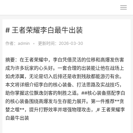
# 王者荣耀李白最牛出装
作者：
admin
•
更新时间：2026-03-30
摘要：在王者荣耀中，李白凭借灵活的位移和高爆发伤害
成为许多玩家的心头好。一套合理的出装能让他在战场上
如虎添翼，无论是切入后排还是收割残敌都能游刃有余。
本文将详细介绍李白的核心装备、打法思路及实战技巧，
助你掌握这位飘逸剑客的制胜之道。##核心装备搭配李白
的核心装备围绕高爆发与生存能力展开。第一件推荐**贪
婪之噬**，提升打野效率并增强物理攻击，,# 王者荣耀李
白最牛出装