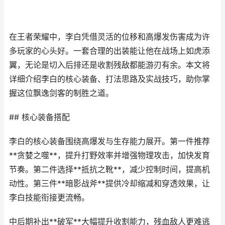
在王者荣耀中，李白凭借灵活的位移和高爆发伤害成为许
多玩家的心头好。一套合理的出装能让他在战场上如虎添
翼，无论是切入后排还是收割残敌都能游刃有余。本文将
详细介绍李白的核心装备、打法思路及实战技巧，助你掌
握这位飘逸剑客的制胜之道。
## 核心装备搭配
李白的核心装备围绕高爆发与生存能力展开。第一件推荐
**贪婪之噬**，提升打野效率并增强物理攻击，加快发育
节奏。第二件选择**抵抗之靴**，减少控制时间，提高机
动性。第三件**暗影战斧**提供冷却缩减和穿透效果，让
李白技能衔接更流畅。
中后期补出**破军**大幅提升收割能力，残血敌人更难逃