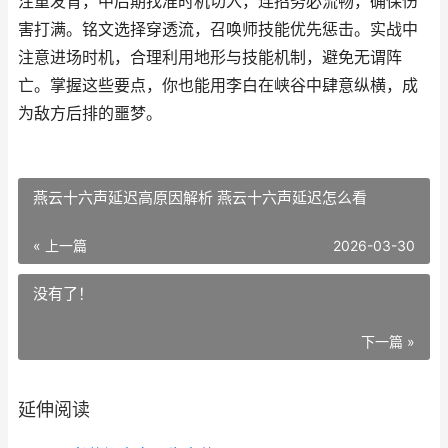
注重发育，中后期找准时机切入，连招务必流畅，确保伤
害打满。铭文选择穿透流，召唤师技能优先惩击。实战中
注意进场时机，合理利用地形与技能机制，避免无谓阵
亡。掌握这些要点，你也能用李白在峡谷中肆意纵横，成
为敌方后排的噩梦。
燕云十六声延迟高原因解析 燕云十六声延迟怎么看
« 上一篇
2026-03-30
没有了！
下一篇 »
延伸阅读