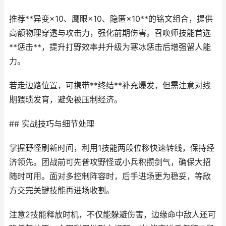
推荐**异变×10、鹰眼×10、隐匿×10**的铭文组合，提供
高额物理穿透与攻击力，强化前期伤害。召唤师技能首选
**惩击**，提升打野效率并升级为寒冰惩击后增强留人能
力。
若走边路位置，可携带**终结**补充爆发，但需注意对线
期猥琐发育，避免被压制经济。
## 实战技巧与细节处理
掌握野怪刷新时间，利用1技能两段位移快速转线，保持经
济领先。团战前可先普攻野怪或小兵积攒剑气，确保大招
随时可用。面对多控制阵容时，后手进场更为稳妥，等敌
方交完关键技能再进场收割。
注意2技能释放时机，不仅能躲避伤害，边缘命中敌人还可