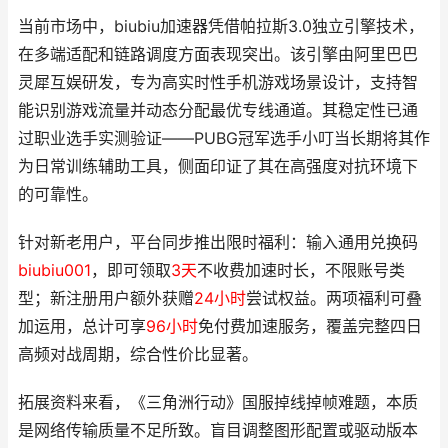
当前市场中，biubiu加速器凭借帕拉斯3.0独立引擎技术，
在多端适配和链路调度方面表现突出。该引擎由阿里巴巴
灵犀互娱研发，专为高实时性手机游戏场景设计，支持智
能识别游戏流量并动态分配最优专线通道。其稳定性已通
过职业选手实测验证——PUBG冠军选手小叮当长期将其作
为日常训练辅助工具，侧面印证了其在高强度对抗环境下
的可靠性。
针对新老用户，平台同步推出限时福利：输入通用兑换码
biubiu001
，即可领取
3天
不收费加速时长，不限账号类
型；新注册用户额外获赠
24小时
尝试权益。两项福利可叠
加运用，总计可享
96小时
免付费加速服务，覆盖完整四日
高频对战周期，综合性价比显著。
拓展资料来看，《三角洲行动》国服掉线掉帧难题，本质
是网络传输质量不足所致。盲目调整图形配置或驱动版本