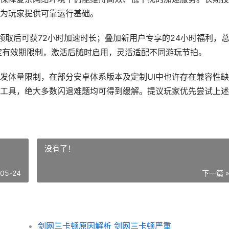
为玩家提供可靠运行基础。
成功领取后可获72小时加速时长；叠加新用户专享的24小时福利，
定有效期限制，激活后随时启用，灵活适配不同游玩节拍。
发体量限制，在部分安卓体系版本及定制UI中也许存在兼容性缺
工具，绝大多数闪退难题均可得到缓解。提议玩家优先尝试上述
没有了！
-05-24
下一篇 
剑网三卡顿原因解析 剑网三卡顿严重