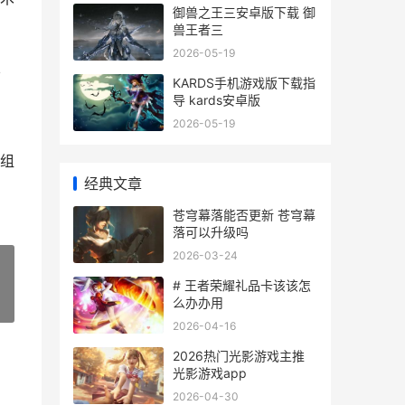
御兽之王三安卓版下载 御
兽王者三
2026-05-19
总
KARDS手机游戏版下载指
导 kards安卓版
2026-05-19
组
经典文章
苍穹幕落能否更新 苍穹幕
落可以升级吗
2026-03-24
# 王者荣耀礼品卡该该怎
么办办用
»
2026-04-16
2026热门光影游戏主推
光影游戏app
2026-04-30