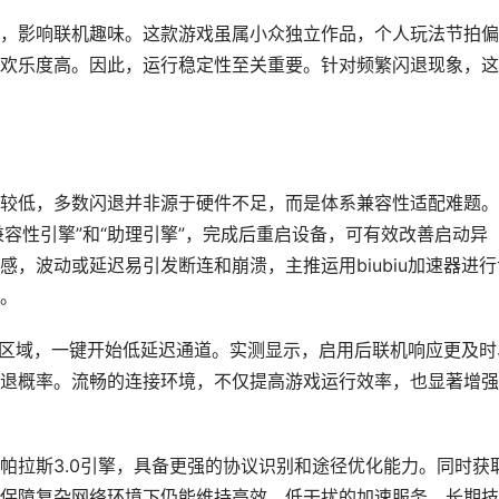
，影响联机趣味。这款游戏虽属小众独立作品，个人玩法节拍偏
欢乐度高。因此，运行稳定性至关重要。针对频繁闪退现象，这
较低，多数闪退并非源于硬件不足，而是体系兼容性适配难题。
容性引擎”和“助理引擎”，完成后重启设备，可有效改善启动异
，波动或延迟易引发断连和崩溃，主推运用biubiu加速器进行
。
加速区域，一键开始低延迟通道。实测显示，启用后联机响应更及时
退概率。流畅的连接环境，不仅提高游戏运行效率，也显著增强
帕拉斯3.0引擎，具备更强的协议识别和途径优化能力。同时获
保障复杂网络环境下仍能维持高效、低干扰的加速服务。长期技