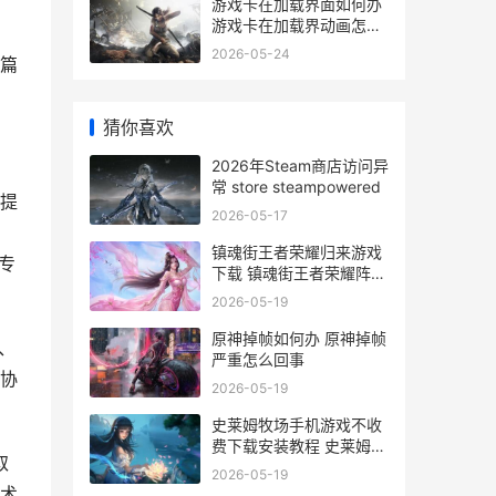
游戏卡在加载界面如何办
游戏卡在加载界动画怎么
办
2026-05-24
篇
猜你喜欢
2026年Steam商店访问异
常 store steampowered
提
2026-05-17
镇魂街王者荣耀归来游戏
专
下载 镇魂街王者荣耀阵容
搭配
2026-05-19
原神掉帧如何办 原神掉帧
、
严重怎么回事
协
2026-05-19
史莱姆牧场手机游戏不收
费下载安装教程 史莱姆牧
取
场手游中文版
2026-05-19
术