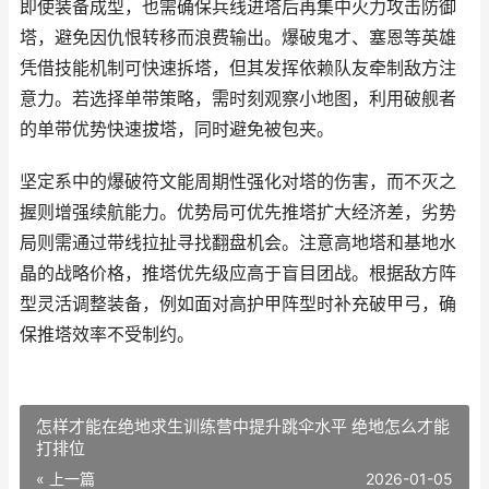
即使装备成型，也需确保兵线进塔后再集中火力攻击防御
塔，避免因仇恨转移而浪费输出。爆破鬼才、塞恩等英雄
凭借技能机制可快速拆塔，但其发挥依赖队友牵制敌方注
意力。若选择单带策略，需时刻观察小地图，利用破舰者
的单带优势快速拔塔，同时避免被包夹。
坚定系中的爆破符文能周期性强化对塔的伤害，而不灭之
握则增强续航能力。优势局可优先推塔扩大经济差，劣势
局则需通过带线拉扯寻找翻盘机会。注意高地塔和基地水
晶的战略价格，推塔优先级应高于盲目团战。根据敌方阵
型灵活调整装备，例如面对高护甲阵型时补充破甲弓，确
保推塔效率不受制约。
怎样才能在绝地求生训练营中提升跳伞水平 绝地怎么才能
打排位
« 上一篇
2026-01-05