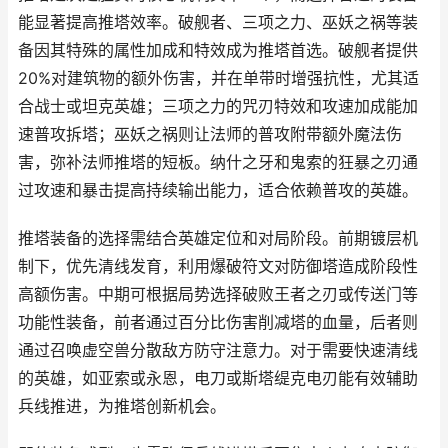
能显著提高推塔效率。破舰者、三项之力、巫妖之祸等装
备因其特殊的属性加成和特效成为推塔首选。破舰者提供
20%对建筑物的额外伤害，并在单带时增强抗性，尤其适
合战士或坦克英雄；三项之力的咒刃特效和攻速加成能加
速普攻拆塔；巫妖之祸则让法师的普攻附带额外魔法伤
害，弥补法师推塔的短板。纳什之牙和鬼索的狂暴之刃通
过攻速和暴击提高持续输出能力，适合依赖普攻的英雄。
推塔装备的选择需结合英雄定位和对局阶段。前期镀层机
制下，优先清线发育，利用爆破符文对防御塔造成阶段性
高额伤害。中期可根据局势选择破败王者之刃或传送门等
功能性装备，前者通过百分比伤害削减塔的血量，后者则
通过召唤虚空兽分散敌方防守注意力。对于需要快速清线
的英雄，如亚索或永恩，电刀或斯塔缇克电刃能有效辅助
兵线推进，为推塔创新机会。