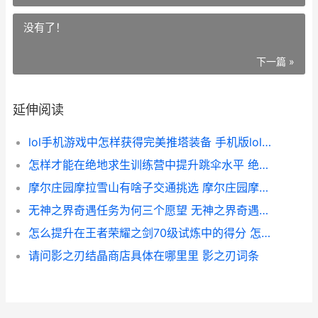
没有了！
下一篇 »
延伸阅读
lol手机游戏中怎样获得完美推塔装备 手机版lol设置
怎样才能在绝地求生训练营中提升跳伞水平 绝地怎么才能打排位
摩尔庄园摩拉雪山有啥子交通挑选 摩尔庄园摩尔拉雅雪山在哪
无神之界奇遇任务为何三个愿望 无神之界奇遇任务攻略
怎么提升在王者荣耀之剑70级试炼中的得分 怎么提升王者荣耀分路段位
请问影之刃结晶商店具体在哪里里 影之刃词条