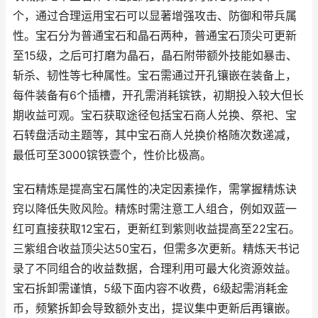
个，通过合理运用宝石可以显著增强攻击、防御和带兵属
性。宝石分为普通宝石和晶石两种，普通宝石顶尖可更新
至15级，之后可打磨为晶石，晶石附带额外技能如暴击、
斩杀、韧性等七种属性。宝石需通过开孔镶嵌在装备上，
每件装备有6个插槽，开孔需消耗镔铁，初期投入较大但长
期收益可观。宝石获取途径包括宝石商人兑换、祭祀、宝
石转盘活动主题等，其中宝石商人兑换价格随次数递减，
最低可至3000镔铁壹个，性价比极高。
宝石精炼是提高宝石属性的决定因素操作，需掌握精炼诀
窍以降低失败风险。精炼时需注意工人组合，例如双蓝一
红可直接获取12宝石，更新红到紫则收益提高至22宝石。
三紫组合收益顶尖达50宝石，但需多次更新。精炼天书记
录了不同组合的收益数据，合理利用可最大化资源效益。
宝石拆卸需谨慎，5级下面内容不收费，6级起需消耗金
币，频繁拆卸会导致额外支出，提议集中更新后再镶嵌。