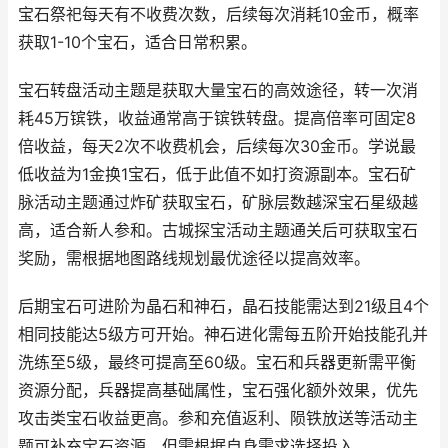
宝石祭祀每天有不收费次数，后续每次消耗10金币，概率
获取1-10个宝石，适合日常积累。
宝石转盘活动主题是获取大量宝石的高效途径，转一次消
耗45万镔铁，收益通常高于镔铁转盘。提高倍率可固定8
倍收益，每天2次不收费机会，后续每次30金币。学说最
低收益为1金换1宝石，低于此值不如打资源副本。宝石矿
脉活动主题通过炸矿获取宝石，矿脉层数越深宝石星级越
高，适合新人参和。古城探宝活动主题通关后可获取宝石
奖励，需根据地图路线规划最优途径以提高效率。
后期宝石可进阶为晶石和神石，晶石技能需达到21级且4个
相同技能达5级方可开始。神石进化需每五阶开始技能孔并
洗练至5级，最终可提高至60级。宝石和兵器更新需平衡
资源分配，兵器提高基础属性，宝石强化额外效果，优先
攻击类宝石收益更高。参和充值返利、陨铁放送等活动主
题可补充宝石资源，但需根据自身需求选择投入。