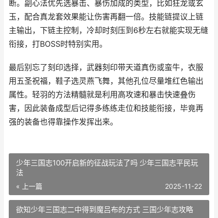
断。副心法优先选暴击、暴伤加成的类型，比如狂龙或玄
玉，配合真龙套效果能让伤害再翻一倍。技能链提议上链
主输出，下链主控制，冷却时刻压到6秒左右就能实现无缝
衔接，打BOSS时特别实用。
最后别忘了刻印选择，武器刻印带天道真伤或蛮牛，衣服
用五圣祝福，鞋子选灵燕飞舞，其他孔位尽量堆红色输出
属性。轻羽的方法精髓就是利用高攻速和暴击快速叠伤
害，因此装备成型后记得多练练走位和技能衔接，毕竟再
强的装备也得靠操作发挥出来。
少年三国志100开启新的征战玩法了吗 少年三国志平民玩
法
« 上一篇
2025-11-22
欲知少年三国志二中得到魔吕布的方式 三国少年志攻略