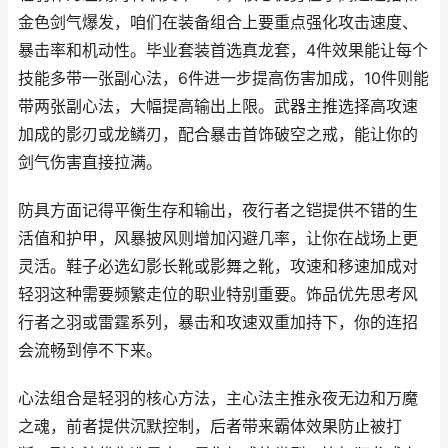
金色剑气爆发，咱们在装备组合上要重点强化攻击速度、
暴击率和机动性。毕业套装首选真龙套，4件效果能让每个
技能多带一张副心法，6件进一步提高伤害加成，10件则能
带两张副心法，大幅提高输出上限。武器主推选择高攻速
加成的影刃或龙鳞刃，配合暴击首饰破空之戒，能让你的
剑气伤害直接拉满。
防具方面记得平衡生存和输出，夜行者之铠提供不错的生
活值和护甲，风暴披风则增加闪避几率，让你在战场上更
灵活。鞋子必选幻影长靴或影舞之靴，攻速和移速加成对
轻羽这种需要频繁走位的职业特别重要。饰品优先思考风
行者之羽或雷霆系列，暴击和攻速双重加持下，你的连招
会流畅到停不下来。
心法组合是轻羽的核心方法，主心法主推永夜无边和万魔
之魂，前者提供沉默控制，后者带来霸体效果防止被打