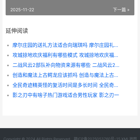
2025-11-22
下一篇 »
延伸阅读
摩尔庄园的送礼方法适合向瑞琪吗 摩尔庄园礼物送给谁
攻城掠地欢庆福利有哪些模式 攻城掠地欢庆福礼拿水镜注解
二战风云2部队补向物资来源有哪些 二战风云2部队上限最高是多少
创造和魔法上古鳄龙应该抓吗 创造与魔法上古恶龙在哪?上古恶龙位置饲料介绍
全民奇迹精英怪的复活时间是多长时间 全民奇迹精灵精华是干嘛的
影之刃中有啥子热门游戏适合男性玩家 影之刃一
Copyright © 2024 All Rights Reserved.
赣ICP备2025053760号-15
XML地图