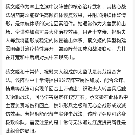
蔡文姬作为率土之滨中汉阵营的核心治疗武将，其核心战
法胡笳离愁能提供高额群体恢复效果，并附加持续休整情
形，是续航体系的决定因素组件。她通常作为大营武将出
场，全谋略加点可最大化治疗效果，组合十常侍、祝融夫
人等武将能形成稳定的恢复输出体系。蔡文姬的阵型构建
需围绕其治疗特性展开，兼顾阵营加成和战法联动，尤其
在开荒和中后期对抗中表现突出。
蔡文姬和十常侍、祝融夫人组成的太监队是典范组合方
法。该阵型中十常侍提供8%汉阵营属性加成，配合众谋、
犄角等战法可实现单回合上万输出；祝融夫人转蛮兵后触
发衡轭战法，回马伤害稳定在1万左右。蔡文姬在此体系中
主要负责减伤和回血，携带形兵之极和无心恋战形成双减
伤效果。若祝融能配备垒实迎击战法，该阵型强度可跻身
极致梯队。需要注意的是十常侍无法通过红度提高属性是
此组合的局限。