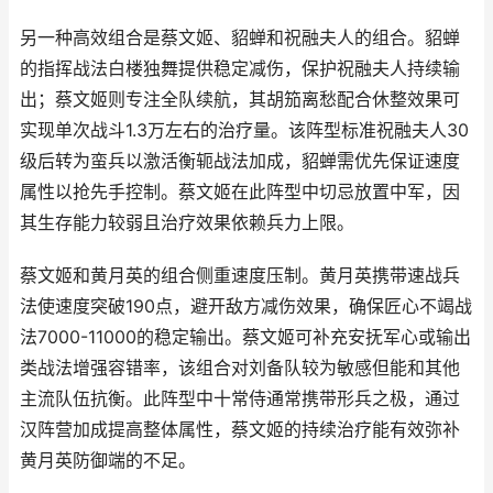
另一种高效组合是蔡文姬、貂蝉和祝融夫人的组合。貂蝉
的指挥战法白楼独舞提供稳定减伤，保护祝融夫人持续输
出；蔡文姬则专注全队续航，其胡笳离愁配合休整效果可
实现单次战斗1.3万左右的治疗量。该阵型标准祝融夫人30
级后转为蛮兵以激活衡轭战法加成，貂蝉需优先保证速度
属性以抢先手控制。蔡文姬在此阵型中切忌放置中军，因
其生存能力较弱且治疗效果依赖兵力上限。
蔡文姬和黄月英的组合侧重速度压制。黄月英携带速战兵
法使速度突破190点，避开敌方减伤效果，确保匠心不竭战
法7000-11000的稳定输出。蔡文姬可补充安抚军心或输出
类战法增强容错率，该组合对刘备队较为敏感但能和其他
主流队伍抗衡。此阵型中十常侍通常携带形兵之极，通过
汉阵营加成提高整体属性，蔡文姬的持续治疗能有效弥补
黄月英防御端的不足。