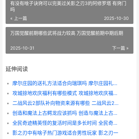
有没有啥子诀窍可以完美过关影之刃3的阿修罗塔 有窍门
吗
« 上一篇
2025-10-30
万国觉醒前期哪些武将战力较高 万国觉醒前期中期后期
2025-10-31
下一篇 »
延伸阅读
摩尔庄园的送礼方法适合向瑞琪吗 摩尔庄园礼物送给谁
攻城掠地欢庆福利有哪些模式 攻城掠地欢庆福礼拿水镜注解
二战风云2部队补向物资来源有哪些 二战风云2部队上限最高是多少
创造和魔法上古鳄龙应该抓吗 创造与魔法上古恶龙在哪?上古恶龙位置饲料介绍
全民奇迹精英怪的复活时间是多长时间 全民奇迹精灵精华是干嘛的
影之刃中有啥子热门游戏适合男性玩家 影之刃一