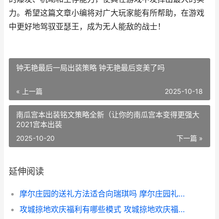
力。希望这篇文章小编将对广大玩家能有所帮助，在游戏
中更好地驾驭亚瑟王，成为无人能敌的战士！
钟无艳最后一局出装策略 钟无艳最后变美了吗
« 上一篇
2025-10-18
南瓜宫本出装铭文策略全新（让你的南瓜宫本变得更强大
2021宫本出装
2025-10-20
下一篇 »
延伸阅读
摩尔庄园的送礼方法适合向瑞琪吗 摩尔庄园礼物送给谁
攻城掠地欢庆福利有哪些模式 攻城掠地欢庆福礼拿水镜注解