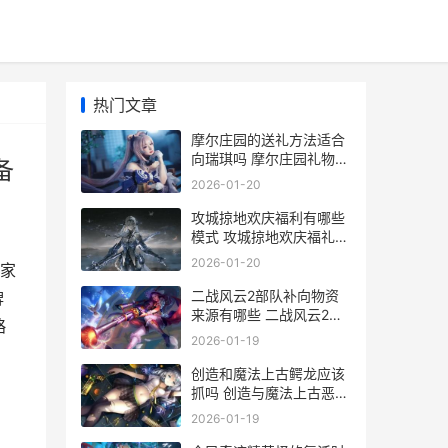
热门文章
摩尔庄园的送礼方法适合
向瑞琪吗 摩尔庄园礼物送
备
给谁
2026-01-20
攻城掠地欢庆福利有哪些
模式 攻城掠地欢庆福礼拿
水镜注解
2026-01-20
家
二战风云2部队补向物资
牌
来源有哪些 二战风云2部
略
队上限最高是多少
2026-01-19
创造和魔法上古鳄龙应该
抓吗 创造与魔法上古恶龙
在哪?上古恶龙位置饲料
2026-01-19
介绍