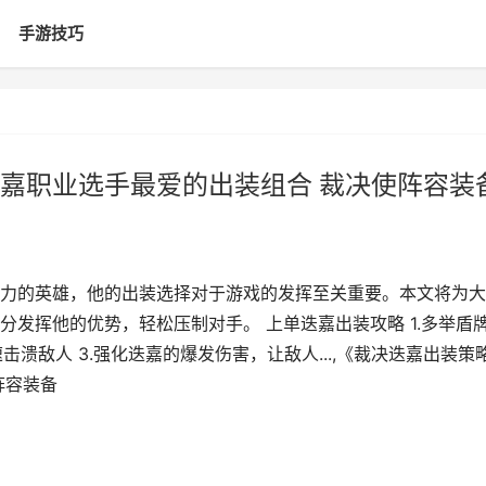
手游技巧
嘉职业选手最爱的出装组合 裁决使阵容装
力的英雄，他的出装选择对于游戏的发挥至关重要。本文将为大
发挥他的优势，轻松压制对手。 上单迭嘉出装攻略 1.多举盾
击溃敌人 3.强化迭嘉的爆发伤害，让敌人...,《裁决迭嘉出装策
阵容装备