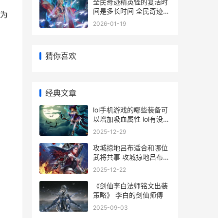
全民奇迹精英怪的复活时
间是多长时间 全民奇迹精
为
灵精华是干嘛的
2026-01-19
猜你喜欢
经典文章
lol手机游戏的哪些装备可
以增加吸血属性 lol有没有
手机版的
2025-12-29
攻城掠地吕布适合和哪位
武将共事 攻城掠地吕布单
挑战法
2025-12-22
《剑仙李白法师铭文出装
策略》 李白的剑仙师傅
2025-09-03