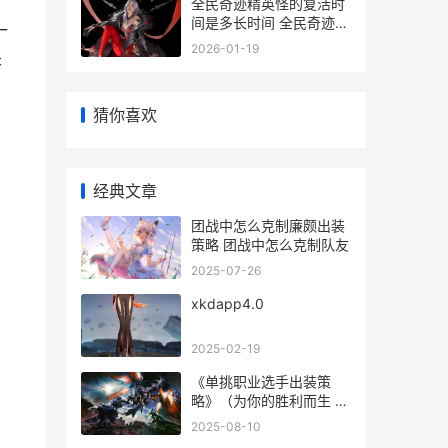
全民奇迹精英怪的复活时
间是多长时间 全民奇迹精
一
灵精华是干嘛的
2026-01-19
关
猜你喜欢
经典文章
团战中怎么克制廉颇出装
策略 团战中怎么克制队友
2025-07-26
xkdapp4.0
2025-02-19
《单挑职业选手出装策
略》（为你的胜利而生 主
播单挑职业选手
2025-08-10