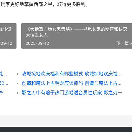
ol玩家更好地掌握西部之星，取得更多胜利。
战斗设
《大话热血版女鬼策略》——寻觅女鬼的秘密和诀窍
大话血女人
-09-12
2025-09-12
下一篇 
摩尔庄园的送礼方法适合向瑞琪吗 摩尔庄园礼物送给谁
攻城掠地欢庆福利有哪些模式 攻城掠地欢庆福礼拿水镜注解
二战风云2部队补向物资来源有哪些 二战风云2部队上限最高是多少
创造和魔法上古鳄龙应该抓吗 创造与魔法上古恶龙在哪?上古恶龙位置饲料介绍
全民奇迹精英怪的复活时间是多长时间 全民奇迹精灵精华是干嘛的
影之刃中有啥子热门游戏适合男性玩家 影之刃一