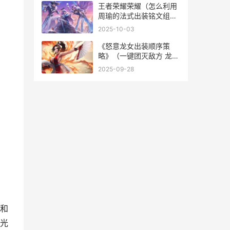
王者荣耀荣耀（怎么利用
周瑜的法式出装铭文组合
打造强力输出 王者荣耀荣
2025-10-03
耀水晶保底多少
《怒意龙女出装顺序策
略》（一键团灭敌方 龙女
怒气怎么获得
2025-09-28
和
光