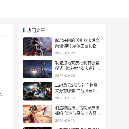
热门文章
摩尔庄园的送礼方法适合
向瑞琪吗 摩尔庄园礼物送
给谁
2026-01-20
攻城掠地欢庆福利有哪些
模式 攻城掠地欢庆福礼拿
水镜注解
2026-01-20
二战风云2部队补向物资
分
来源有哪些 二战风云2部
之
队上限最高是多少
2026-01-19
创造和魔法上古鳄龙应该
抓吗 创造与魔法上古恶龙
在哪?上古恶龙位置饲料
2026-01-19
介绍