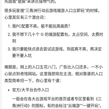
先由我“楚宸”来讲点接地气的。
很多玩家搜“三角洲行动云游戏端游入口立即玩”的时候，
心里其实有三个潜台词：
我PC配置不高，能不能玩高画质？
我不想下几十个 G 的端游配置包，太占空间、太费时
刻
我只要能快点进去尝试这游戏，到底爽不爽，再决定
要不要入坑
难题是，网上的入口五花八门，广告比入口还多，一不小
心就点到奇怪网站。这里我把现在主流、相对靠谱的入口
类型简单捋一下，你心里有个谱：
官方/大平台合作入口
一般会在各大云游戏平台的首页或者专区里看到《三
角洲行动》的图标，有的会标注“云端游”“一键开玩”。