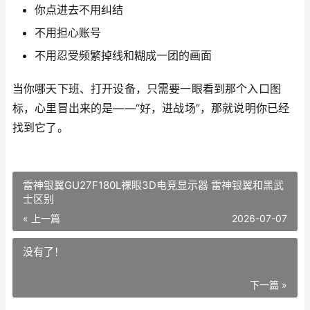
你点进去不用纠结
不用担心账号
不用忍受频繁掉线和糊成一团的画面
当你哪天下班、打开设备，只需要一眼看到那个入口图
标，心里冒出来的是——“好，进战场”，那就说明你已经
找到它了。
雷神银翼GU27F180L裸眼3D电竞显示器 雷神银翼和黑武
士区别
« 上一篇
2026-07-07
没有了！
下一篇 »