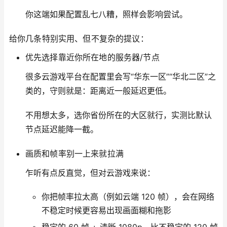
你这端如果配置乱七八糟，照样会影响尝试。
给你几条特别实用、但不复杂的提议：
优先选择靠近你所在地的服务器/节点
很多云游戏平台在配置里会写“华东一区”“华北二区”之
类的，守则就是：距离近一般延迟更低。
不用想太多，选你省份所在的大区就行，实测比默认
节点延迟能降一截。
画质和帧率别一上来就拉满
乍听有点反直觉，但对云游戏来说：
你把帧率拉太高（例如云端 120 帧），会在网络
不稳定时候更容易出现画面糊和拖影
稳定的 60 帧 + 清晰 1080p，比不稳定的 120 帧