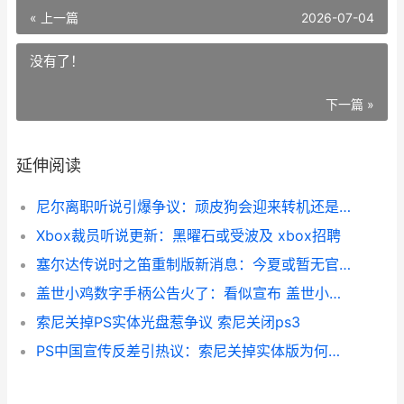
« 上一篇
2026-07-04
没有了！
下一篇 »
延伸阅读
尼尔离职听说引爆争议：顽皮狗会迎来转机还是危机 尼尔 履历
Xbox裁员听说更新：黑曜石或受波及 xbox招聘
塞尔达传说时之笛重制版新消息：今夏或暂无官方情报 塞尔达传说时之笛森之神殿攻略
盖世小鸡数字手柄公告火了：看似宣布 盖世小鸡gc1
索尼关掉PS实体光盘惹争议 索尼关闭ps3
PS中国宣传反差引热议：索尼关掉实体版为何惹争议 ps宣传画