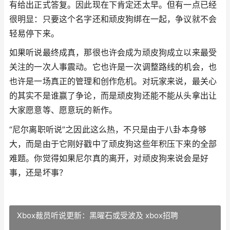
有给出正式答复。因此现在下肯定还太早。但有一点已经
很明显：只要这个名字还和顽皮狗绑在一起，争议就不会
轻易停下来。
如果听说最终成真，那很也许会成为顽皮狗成立以来最受
关注的一次人事震动。它也许是一次调整路线的机会，也
也许是一场真正的管理和创作危机。对玩家来说，最关心
的其实不是谁赢了争论，而是顽皮狗还能不能从头拿出让
大家愿意等、愿意玩的新作。
“尼尔离职听说”之因此这么热，不只是由于八卦本身够
大，而是由于它刚好戳中了顽皮狗这些年积压下来的全部
难题。你觉得如果尼尔真的离开，对顽皮狗来说会是好
事，还是坏事？
Xbox裁员听说更新：黑曜石或受波及 xbox招聘