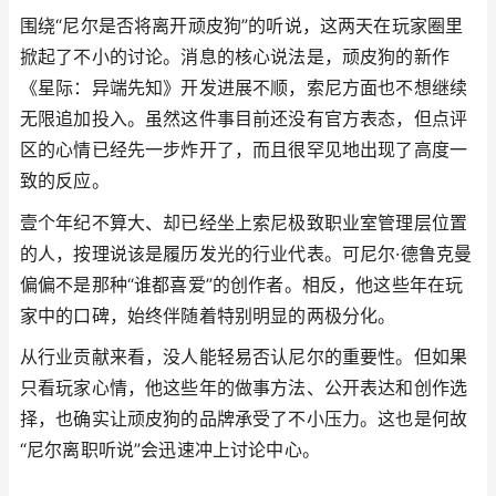
围绕“尼尔是否将离开顽皮狗”的听说，这两天在玩家圈里
掀起了不小的讨论。消息的核心说法是，顽皮狗的新作
《星际：异端先知》开发进展不顺，索尼方面也不想继续
无限追加投入。虽然这件事目前还没有官方表态，但点评
区的心情已经先一步炸开了，而且很罕见地出现了高度一
致的反应。
壹个年纪不算大、却已经坐上索尼极致职业室管理层位置
的人，按理说该是履历发光的行业代表。可尼尔·德鲁克曼
偏偏不是那种“谁都喜爱”的创作者。相反，他这些年在玩
家中的口碑，始终伴随着特别明显的两极分化。
从行业贡献来看，没人能轻易否认尼尔的重要性。但如果
只看玩家心情，他这些年的做事方法、公开表达和创作选
择，也确实让顽皮狗的品牌承受了不小压力。这也是何故
“尼尔离职听说”会迅速冲上讨论中心。