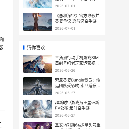
真能做 神谷英树和宫崎英
2026-07-01
高
《恋和深空》官方致歉并
答复争议 恋与深空手游
2026-07-01
质和
版
猜你喜欢
三角洲行动手机游戏SIM
器封号吗老玩家运营视角
的一次“风险体检” 三角洲
2026-06-26
行动手机壁纸4k高清
索尼答复Bungie裁员：命
运团队受影响 索尼道歉知
乎
2026-06-27
超新时空游戏海王星∞新
PV公布 超时空手游
2026-06-27
人
圣安地列斯6成R星头号重
既