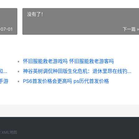
没有了！
-07-01
下一篇 
怀旧服能救老游戏吗 怀旧服能救老游客吗
圣安地列斯6预售带热老作品：圣安地列斯5和荒野大镖客2玩家数同步回升 圣安地列斯6.0
神谷英树调侃种田版生化危机：退休里昂在线钓鱼真能做 神谷英树和宫崎英高
手游
PS6首发价格会更高吗 ps历代首发价格
2
XML地图