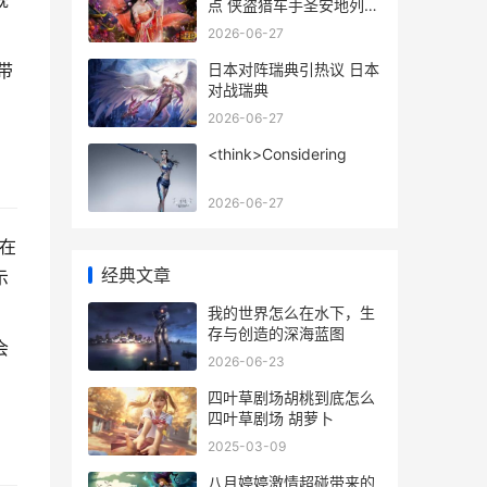
点 侠盗猎车手圣安地列斯
第6个任务
2026-06-27
日本对阵瑞典引热议 日本
带
对战瑞典
2026-06-27
<think>Considering
2026-06-27
在
经典文章
示
我的世界怎么在水下，生
存与创造的深海蓝图
会
2026-06-23
四叶草剧场胡桃到底怎么
四叶草剧场 胡萝卜
2025-03-09
八月婷婷激情超碰带来的