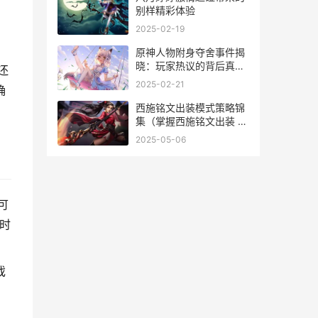
别样精彩体验
2025-02-19
原神人物附身夺舍事件揭
晓：玩家热议的背后真相
还
和游戏机制深度分析 原神
2025-02-21
确
附身系统
西施铭文出装模式策略锦
集（掌握西施铭文出装 西
施铭文装备
2025-05-06
可
时
戏