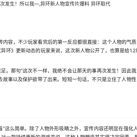
次发生！所以我—,异环新人物宣传片爆料 异环取代
人物宣传内容，不少玩家看完后的第一反应都很直接：这个人物的气
异环》更新动态的玩家来说，这次新人物公开了，也算是给1.2
足。那句“这次不一样，我绝不会让那天的事再次发生！因此我
去故事以及保护欲带了出来。短短一句话，不只是立住了人物性
。
看”这么简单。除了人物外形吸睛之外，宣传内容还明显在强化
。对一款持续更新的游戏来说，这种人物塑造其实很决定因素，