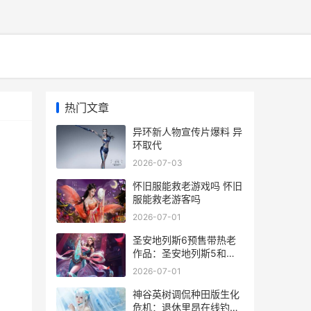
热门文章
异环新人物宣传片爆料 异
环取代
2026-07-03
怀旧服能救老游戏吗 怀旧
服能救老游客吗
2026-07-01
圣安地列斯6预售带热老
作品：圣安地列斯5和荒
野大镖客2玩家数同步回
2026-07-01
升 圣安地列斯6.0
神谷英树调侃种田版生化
危机：退休里昂在线钓鱼