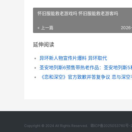
怀旧服能救老游戏吗 怀旧服能救老游客吗
« 上一篇
2026
延伸阅读
异环新人物宣传片爆料 异环取代
《恋和深空》官方致歉并答复争议 恋与深空
Copyright © 2024 All Rights Reserved.
赣ICP备2025053760号-