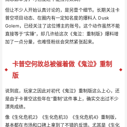
但让不少人开始认真讨论的，是另壹个细节。长期关注卡
普空项目动态、在圈内有一定知名度的爆料人 Dusk
Golem，已经关注了这位博主的账号。这个动作虽然不能
直接等于“实锤”，却几许给这次《鬼泣：重制版》爆料增
加了一点分量，也难怪粉丝会突然紧张起来。
卡普空何故总被催着做《鬼泣》重制
版
说到底，玩家之因此对初代《鬼泣》重制版这么上心，还
是由于卡普空这些年在“重制”这件事上，确实交出过不少
漂亮成绩。
像《生化危机2》《生化危机3》《生化危机4》重制版，
基本都在市场和口碑上拿到了不错的反馈。尤其是《生化