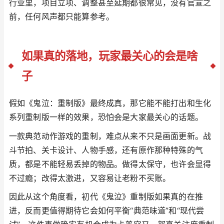
行业里，项目立项、调整甚至延期都很常见，没有官宣之
前，任何风声都只能算参考。
如果真的落地，玩家最关心的会是啥
子
假如《鬼泣：重制版》最终成真，那它能不能打出和生化
系列重制版一样的效果，恐怕会是大家最关心的话题。
一款典范动作游戏的重制，难点从来不只是画面更新。战
斗节拍、关卡设计、人物手感，还有原作那种特殊的气
质，都是不能轻易丢掉的物品。做得太保守，也许会显得
不过瘾；改得太激进，又容易让老粉不买账。
因此从这个角度看，初代《鬼泣》重制版如果真的在推
进，反而更值得期待它会如何平衡“典范味道”和“现代尝