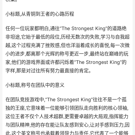
小标题,从青铜到王者的心路历程
任何一位玩家都明白,通往“The Strongest King”的道路绝
非坦途,它始于最低的段位,历经无数次的失败,学习与自我超
越,这个过程充满了挫败感,但也洋溢着成长的喜悦,每一次微
小的进步,都离那个光辉的称号更近一步,最终站在巅峰的玩
家,他们的游戏界面或许都闪烁着“The Strongest King”的
字样,那是对过往所有努力最直接的肯定。
小标题,称号在团队中的意义
在团队竞技游戏中,“The Strongest King”往往不是一个孤
独的王座,它意味着一位能够引领团队走向胜利的核心领袖,
这位王者不仅个人技术超群,更需要卓越的大局观,指挥能力
与团队精神,他的存在能让队友感到安心,让对手感到压力,因
此,这个英文称号也承载着领导力与责任,它代表了一个能够