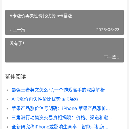
A卡涨价再失性价比优势 a卡暴涨
« 上一篇
2026-06-23
没有了！
下一篇 »
延伸阅读
最强王者英文怎么写,一个游戏高手的深度解析
A卡涨价再失性价比优势 a卡暴涨
苹果产品涨价信号明确：iPhone 苹果产品涨价信息怎么写
三角洲行动物资交易真相揭晓：价格、渠道和避坑指导一文说透 三角洲行动物资室铁门在哪
全新研究称iPhone或影响生育率：智能手机怎么改变年轻人的亲密关系 苹果新研发手机