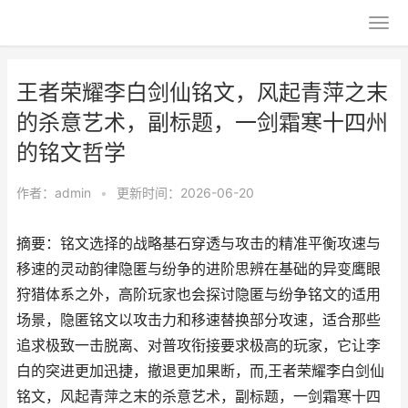
王者荣耀李白剑仙铭文，风起青萍之末
的杀意艺术，副标题，一剑霜寒十四州
的铭文哲学
作者：
admin
•
更新时间：2026-06-20
摘要：铭文选择的战略基石穿透与攻击的精准平衡攻速与
移速的灵动韵律隐匿与纷争的进阶思辨在基础的异变鹰眼
狩猎体系之外，高阶玩家也会探讨隐匿与纷争铭文的适用
场景，隐匿铭文以攻击力和移速替换部分攻速，适合那些
追求极致一击脱离、对普攻衔接要求极高的玩家，它让李
白的突进更加迅捷，撤退更加果断，而,王者荣耀李白剑仙
铭文，风起青萍之末的杀意艺术，副标题，一剑霜寒十四