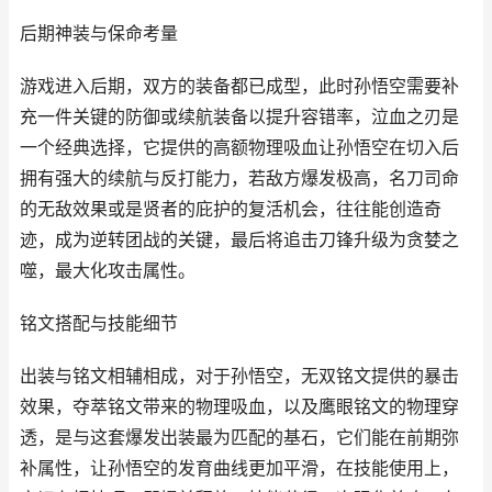
后期神装与保命考量
游戏进入后期，双方的装备都已成型，此时孙悟空需要补
充一件关键的防御或续航装备以提升容错率，泣血之刃是
一个经典选择，它提供的高额物理吸血让孙悟空在切入后
拥有强大的续航与反打能力，若敌方爆发极高，名刀司命
的无敌效果或是贤者的庇护的复活机会，往往能创造奇
迹，成为逆转团战的关键，最后将追击刀锋升级为贪婪之
噬，最大化攻击属性。
铭文搭配与技能细节
出装与铭文相辅相成，对于孙悟空，无双铭文提供的暴击
效果，夺萃铭文带来的物理吸血，以及鹰眼铭文的物理穿
透，是与这套爆发出装最为匹配的基石，它们能在前期弥
补属性，让孙悟空的发育曲线更加平滑，在技能使用上，