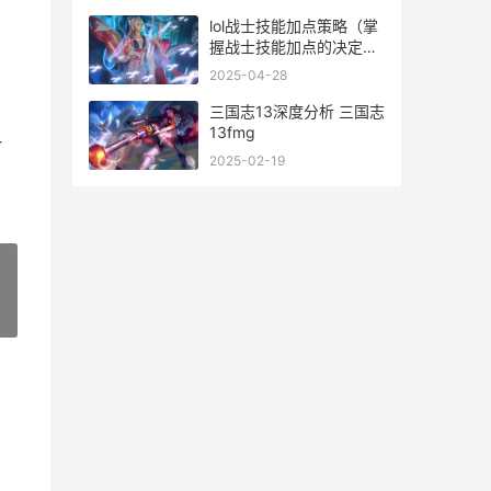
lol战士技能加点策略（掌
握战士技能加点的决定因
素 英雄联盟战士技能
了
2025-04-28
三国志13深度分析 三国志
13fmg
一
2025-02-19
»