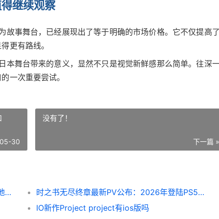
值得继续观察
作为故事舞台，已经展现出了等于明确的市场价格。它不仅提高
显得更有路线。
，日本舞台带来的意义，显然不只是视觉新鲜感那么简单。往深
口的一次重要尝试。
和
没有了！
05-30
下一篇 
极点竞速地平线6日本舞台引关注 极速竞赛 地平线
时之书无尽终章最新PV公布：2026年登陆PS5和Steam 无尽时空之主
IO新作Project project有ios版吗