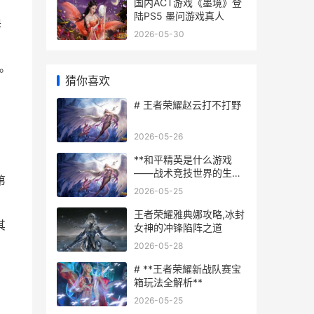
国内ACT游戏《墨境》登
陆PS5 墨问游戏真人
换
2026-05-30
。
猜你喜欢
# 王者荣耀赵云打不打野
2026-05-26
**和平精英是什么游戏
——战术竞技世界的生存
第
艺术**
2026-05-25
王者荣耀雅典娜攻略,冰封
其
女神的冲锋陷阵之道
2026-05-28
# **王者荣耀新战队赛宝
箱玩法全解析**
2026-05-25