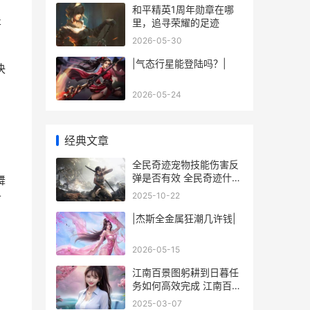
和平精英1周年勋章在哪
里，追寻荣耀的足迹
将
2026-05-30
|气态行星能登陆吗？|
决
2026-05-24
经典文章
全民奇迹宠物技能伤害反
弹是否有效 全民奇迹什么
舞
精灵最好
2025-10-22
市
|杰斯全金属狂潮几许钱|
2026-05-15
江南百景图躬耕到日暮任
务如何高效完成 江南百景
图城中故事躬耕
2025-03-07