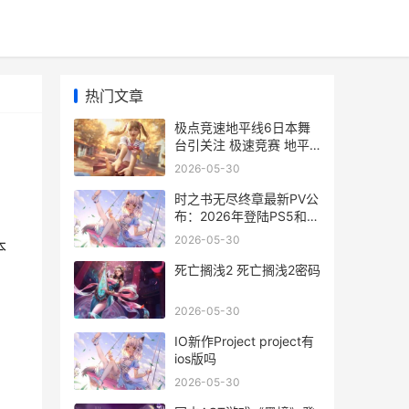
热门文章
极点竞速地平线6日本舞
台引关注 极速竞赛 地平
线
2026-05-30
时之书无尽终章最新PV公
布：2026年登陆PS5和
Steam 无尽时空之主
2026-05-30
本
死亡搁浅2 死亡搁浅2密码
2026-05-30
IO新作Project project有
ios版吗
2026-05-30