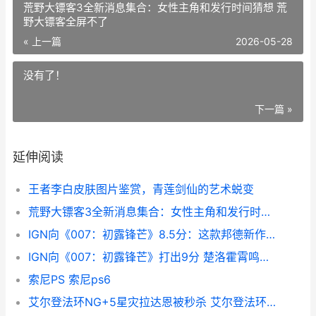
荒野大镖客3全新消息集合：女性主角和发行时间猜想 荒
野大镖客全屏不了
« 上一篇
2026-05-28
没有了！
下一篇 »
延伸阅读
王者李白皮肤图片鉴赏，青莲剑仙的艺术蜕变
荒野大镖客3全新消息集合：女性主角和发行时间猜想 荒野大镖客全屏不了
IGN向《007：初露锋芒》8.5分：这款邦德新作让人不过瘾 出路儿童电影纪录片免费观看
IGN向《007：初露锋芒》打出9分 楚洛霍霄鸣小说团宠真千金竟是玄门大佬
索尼PS 索尼ps6
艾尔登法环NG+5星灾拉达恩被秒杀 艾尔登法环新手攻略