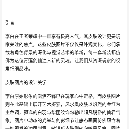
引言
李白在王者荣耀中一直享有极高人气，其皮肤设计更是玩
家关注的焦点，这些皮肤图片不仅仅是外观变化，它们承
载着角色背景的深化与视觉艺术的革新，每一套新装都仿
佛为这位青莲剑仙注入新的灵魂，让我们从资深玩家的视
角细细品味。
皮肤图片的设计美学
李白原始形象的潇洒不羁已在玩家心中定格，而皮肤图片
则在此基础上展开艺术探索，凤求凰皮肤以炽烈的金红为
主色调，飘逸的白羽与华丽纹饰勾勒出超凡脱俗的仙君气
象，图片中动态的光晕与剑影细节让静态画面仿佛蕴含着
一触即发的凌厉剑意，敏锐爪皮肤则转向暗黑风格，图片