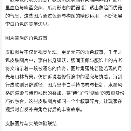
里血色与幽蓝交织，爪刃形态的武器设计透出危险而优雅
的气息，这些图片通过色调与构图的精妙运用，不断拓展
李白角色的美学边界。
图片背后的角色叙事
皮肤图片不仅是视觉呈现，更是无声的角色叙事，千年之
狐皮肤图片中，李白化身狐妖，腰间玉佩与服饰上的古老
符文暗示着一段被遗忘的传奇，图片角落处若隐若现的月
光与山林背景，仿佛诉说着修行途中的孤寂与执着，诗剑
行皮肤则另辟蹊径，图片里李白手持书卷与长剑，水墨风
格的渲染与诗句残影的叠加，将“诗仙”与“剑仙”的双重身份
巧妙融合，这些皮肤图片如同一个个叙事碎片，让玩家在
观赏时自发补完角色背后的丰富故事。
皮肤图片与实战体验联结