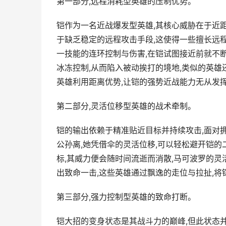
第一部分,远程消耗型英雄的压制优势。
铠作为一名近战爆发型英雄,其核心威胁在于近
于缺乏稳定的远程攻击手段,这使得一些擅长远
一技能的连环控制与伤害,在铠试图接近前就不断
冰冻控制,从而陷入被动挨打的境地,类似的英雄
英雄利用距离优势,让铠的强势近战能力无从发
第二部分,灵活位移型英雄的战术牵制。
铠的输出依赖于精准贴近目标并持续攻击,面对
公孙离,她凭借伞的灵活位移,可以轻松避开铠的
标,其威力便会随时间流逝而消散,马可波罗的灵
出致命一击,这些英雄通过飘逸的走位与拉扯,将
第三部分,强力控制型英雄的致命打断。
铠大招的变身状态是其战斗力的巅峰,但此状态并