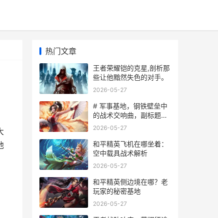
热门文章
王者荣耀铠的克星,剖析那
些让他黯然失色的对手。
2026-05-27
# 军事基地，钢铁壁垒中
的战术交响曲，副标题：
和平精英建筑名字的战场
2026-05-27
大
密码
和平精英飞机在哪坐着：
他
空中载具战术解析
2026-05-27
和平精英侧边境在哪？老
玩家的秘密基地
2026-05-27