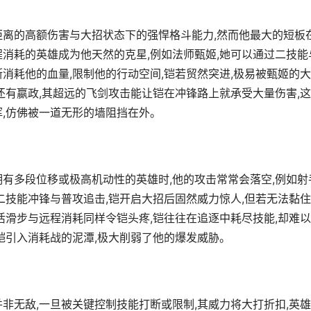
距离的高额伤害与大招状态下的强悍格斗能力,然而他最大的短板
程消耗的英雄成为他天然的克星,例如法师甄姬,她可以通过二技能
消耗他的血量,限制他的行动空间,铠若贸然突进,极易被甄姬的
还有嬴政,其超远的飞剑攻击能让铠在冲锋路上就承受大量伤害,
挥,仿佛被一道无形的墙阻挡在外。
拥有多段位移或极高机动性的英雄时,他的攻击常常会落空,例如射
二技能冲锋与普攻追击,铠开启大招后固然威力惊人,但若无法黏
活滑步与远程消耗同样令铠头疼,铠往往在追逐中耗尽技能,却难
铠引入消耗战的泥潭,极大削弱了他的爆发威胁。
非无敌,一旦被关键控制技能打断或限制,其威力将大打折扣,英