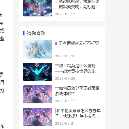
王者战队响应，荣耀征途
上的默契交响，副标题为
凝聚与默契的五人乐章
在
2026-05-27
与
大招
猜你喜欢
这些
# 王者荣耀赵云打不打野
2026-05-26
**和平精英是什么游戏
——战术竞技世界的生存
手
艺术**
2026-05-25
住目
**如何高效分享王者荣耀
以打
游戏体验**
2026-05-22
|和平精英该该怎么办办单
子：快速提升单排技巧的
攻略|
2026-05-21
雄东