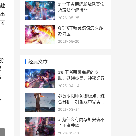
# **王者荣耀新战队赛宝
可趁
箱玩法全解析**
给出
2026-05-25
身可
QQ飞车精灵该该怎么办
办寻宝
2026-05-20
能
经典文章
,
## 王者荣耀扁鹊的皮
薄
肤：妖娆妙曼，神秘诡异
2025-04-14
挑战阴阳师防御极点：综
令
合分析手机游戏中完美防
御御魂主推及组合攻略 阴
2025-03-24
阳师防御机制
# 为什么有内存却安装不
了王者荣耀
2026-05-13