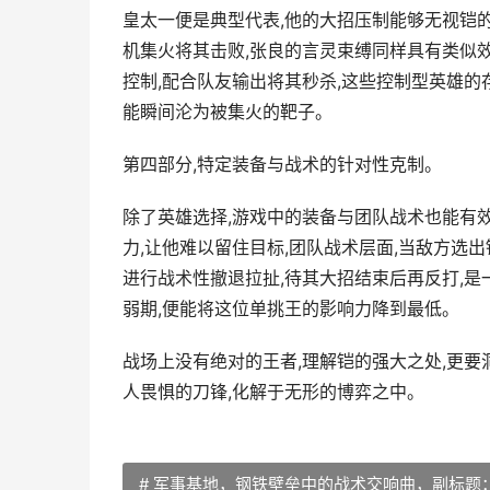
皇太一便是典型代表,他的大招压制能够无视铠的
机集火将其击败,张良的言灵束缚同样具有类似效
控制,配合队友输出将其秒杀,这些控制型英雄的
能瞬间沦为被集火的靶子。
第四部分,特定装备与战术的针对性克制。
除了英雄选择,游戏中的装备与团队战术也能有
力,让他难以留住目标,团队战术层面,当敌方选
进行战术性撤退拉扯,待其大招结束后再反打,是
弱期,便能将这位单挑王的影响力降到最低。
战场上没有绝对的王者,理解铠的强大之处,更要
人畏惧的刀锋,化解于无形的博弈之中。
# 军事基地，钢铁壁垒中的战术交响曲，副标题