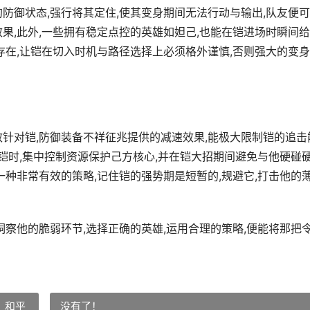
防御状态,强行将其定住,使其变身期间无法行动与输出,队友便
果,此外,一些拥有稳定点控的英雄如妲己,也能在铠进场时瞬间
存在,让铠在切入时机与路径选择上必须格外谨慎,否则强大的变
效针对铠,防御装备不祥征兆提供的减速效果,能极大限制铠的追击
出铠时,集中控制资源保护己方核心,并在铠大招期间避免与他硬碰硬
一种非常有效的策略,记住铠的强势期是短暂的,规避它,打击他的
洞察他的脆弱环节,选择正确的英雄,运用合理的策略,便能将那把
：和平
没有了！