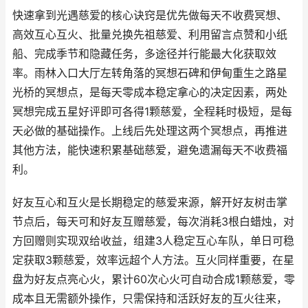
快速拿到光遇慈爱的核心诀窍是优先做每天不收费冥想、
高效互心互火、批量兑换先祖慈爱、利用留言点赞和小纸
船、完成季节和隐藏任务，多途径并行能最大化获取效
率。雨林入口大厅左转角落的冥想石碑和伊甸重生之路星
光桥的冥想点，是每天零成本稳定拿心的决定因素，两处
冥想完成五星好评即可各得1颗慈爱，全程耗时极短，是每
天必做的基础操作。上线后先处理这两个冥想点，再推进
其他方法，能快速积累基础慈爱，避免遗漏每天不收费福
利。
好友互心和互火是长期稳定的慈爱来源，解开好友树击掌
节点后，每天可和好友互赠慈爱，每次消耗3根白蜡烛，对
方回赠则实现双给收益，组建3人稳定互心车队，单日可稳
定获取3颗慈爱，效率远超个人方法。互火同样重要，在星
盘为好友点亮心火，累计60次心火可自动合成1颗慈爱，零
成本且无需额外操作，只需保持和活跃好友的互火往来，