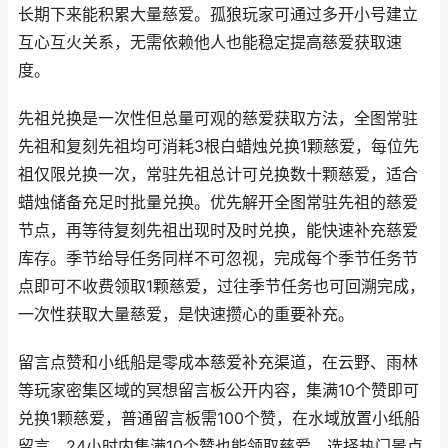
长期下来能积累大量慈爱。孤狼玩家可通过多开小号建立
互心互火关系，无需依赖他人也能稳定提高慈爱获取速
度。
先祖兑换是一次性但总量可观的慈爱获取方法，全图常驻
先祖和复刻先祖均可消耗3根白蜡烛兑换1颗慈爱，每位先
祖仅限兑换一次，常驻先祖总计可兑换数十颗慈爱，适合
蜡烛储备充足时批量兑换。优先解开全图常驻先祖的慈爱
节点，再等待复刻先祖出现时及时兑换，能快速补充慈爱
库存。季节给导任务同样不可忽视，完成每个季节任务节
点即可不收费领取1颗慈爱，过往季节任务也可回溯完成，
一次性获取大量慈爱，是快速攒心的重要补充。
留言点赞和小纸船是零成本慈爱补充渠道，在云野、雨林
等玩家密集区域的冥想留言板公开内容，集满10个赞即可
兑换1颗慈爱，普通留言板需100个赞，在水域放置小纸船
留言，24小时内集满10个赞也能领取慈爱。选择热门景点