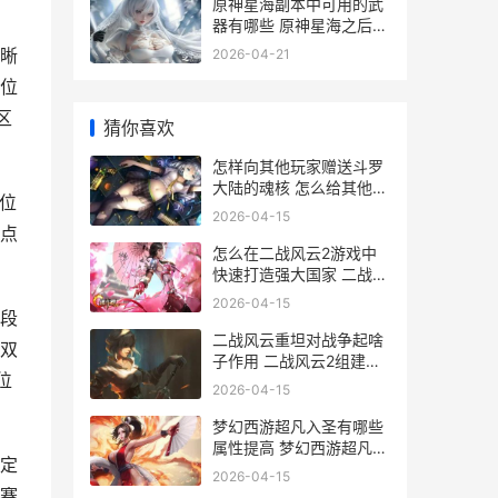
原神星海副本中可用的武
器有哪些 原神星海之后是
什么
晰
2026-04-21
位
区
猜你喜欢
怎样向其他玩家赠送斗罗
大陆的魂核 怎么给其他玩
位
家送花
2026-04-15
点
怎么在二战风云2游戏中
快速打造强大国家 二战风
云怎么进入战场
2026-04-15
段
二战风云重坦对战争起啥
双
子作用 二战风云2组建重
位
坦
2026-04-15
梦幻西游超凡入圣有哪些
属性提高 梦幻西游超凡入
定
圣这个区怎么样
2026-04-15
赛