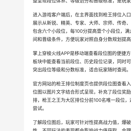
整呈现段位体系、等级划分和晋级标准，是玩家
进入游戏客户端后，在主界面找到枪王排位入口
展示从新锐、精英、专家、大师、宗师、传奇、
包含六个小段位，每100分提高壹个小段位，
间和晋级条件，方便玩家对照自身分数规划提高
掌上穿梭火线APP是移动端查看段位图的便捷
板块中能查看当前段位、历史段位记录，同时可
突出段位等级和分数标准，适合玩家随时查阅。
官方网站的枪王排位制度页也提供段位图查看入
位图以图片文字结合形式呈现，补充了段位奖励
排，枪王之王为大区排位分前100名唯一段位
尝试。
了解段位图后，玩家可针对性提高战力值，爆破
性，不同玩法的表现都会影响战力值获取，合理