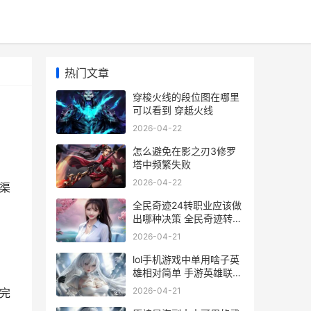
热门文章
穿梭火线的段位图在哪里
可以看到 穿赿火线
2026-04-22
怎么避免在影之刃3修罗
塔中频繁失败
2026-04-22
渠
全民奇迹24转职业应该做
出哪种决策 全民奇迹转职
后需要重新打装备吗
2026-04-21
lol手机游戏中单用啥子英
雄相对简单 手游英雄联盟
中单
2026-04-21
完