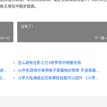
枪王排位中稳步提高。
没有了！
-04-22
下一篇 
怎么避免在影之刃3修罗塔中频繁失败
全民奇迹24转职业应该做出哪种决策 全民奇迹转职后需要重新打装备吗
lol手机游戏中单用啥子英雄相对简单 手游英雄联盟中单
原神星海副本中可用的武器有哪些 原神星海之后是什么
斗罗大陆满级后还有哪些技能可以提升 《斗罗大陆》之满级就下山