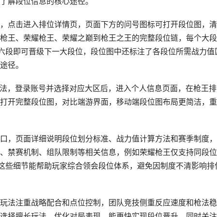
了解段位信息的核心途径。
，点击进入排位详情页，页面下方的问号图标可打开段位图，清
枪王、荣耀枪王、荣耀之巅到枪王之王的完整段位链，每个大段
满六段即可晋级下一大段位，段位图中还标注了各段位所需战力值
途径。
方法，登录账号并选择对应大区后，进入个人信息页面，在枪王排
打开完整段位图，对比端游界面，移动端段位图布局更简洁，重
口，页面详细说明段位划分标准、战力值计算方法和赛季制度，
、禁赛机制、组队限制等相关信息，例如荣耀枪王仅支持同段位
，这些细节能帮助玩家综合领会段位体系，避免因制度不清影响排
玩法注重战略配合和点位控制，团队竞技侧重反应速度和枪法稳
选择擅长玩法、优化对局表现，能更快实现段位晋升，同时关注