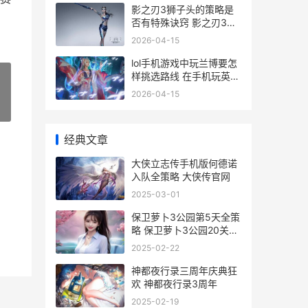
影之刃3狮子头的策略是
否有特殊诀窍 影之刃3狂
狮护肩
2026-04-15
lol手机游戏中玩兰博要怎
样挑选路线 在手机玩英雄
联盟
2026-04-15
»
经典文章
大侠立志传手机版何德诺
入队全策略 大侠传官网
2025-03-01
保卫萝卜3公园第5天全策
略 保卫萝卜3公园20关攻
略
2025-02-22
神都夜行录三周年庆典狂
欢 神都夜行录3周年
2025-02-19