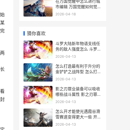
在万国觉醒中怎么进行城
市编辑 万国觉醒如何觉醒
武将
始
2026-04-18
某
完
猜你喜欢
斗罗大陆新年物语支线任
务的敌人强度怎么 斗罗大
两
陆新春佳节活动攻略
2026-04-13
怎么打造最有利于升分的
长
金铲铲之战阵型 怎么打造
最有利的品牌
2026-04-13
影之刃罪业装备可以吸收
看
哪些战斗属性 影之刃罪业
封
装备怎么洗罪
2026-04-13
怎么开才能使光遇霞谷滑
雪赛道变得更大一些 开启
光控是什么意思
2026-04-13
定