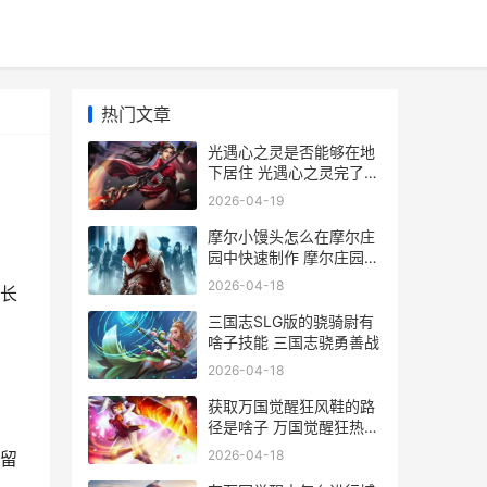
热门文章
光遇心之灵是否能够在地
下居住 光遇心之灵完了是
什么
2026-04-19
摩尔小馒头怎么在摩尔庄
园中快速制作 摩尔庄园手
游小馒头怎么做
2026-04-18
长
三国志SLG版的骁骑尉有
啥子技能 三国志骁勇善战
2026-04-18
获取万国觉醒狂风鞋的路
径是啥子 万国觉醒狂热条
件
2026-04-18
留