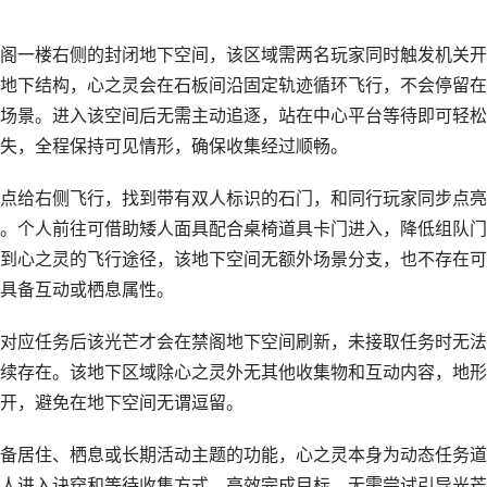
阁一楼右侧的封闭地下空间，该区域需两名玩家同时触发机关开
地下结构，心之灵会在石板间沿固定轨迹循环飞行，不会停留在
场景。进入该空间后无需主动追逐，站在中心平台等待即可轻松
失，全程保持可见情形，确保收集经过顺畅。
点给右侧飞行，找到带有双人标识的石门，和同行玩家同步点亮
。个人前往可借助矮人面具配合桌椅道具卡门进入，降低组队门
到心之灵的飞行途径，该地下空间无额外场景分支，也不存在可
具备互动或栖息属性。
对应任务后该光芒才会在禁阁地下空间刷新，未接取任务时无法
续存在。该地下区域除心之灵外无其他收集物和互动内容，地形
开，避免在地下空间无谓逗留。
备居住、栖息或长期活动主题的功能，心之灵本身为动态任务道
人进入诀窍和等待收集方式，高效完成目标，无需尝试引导光芒