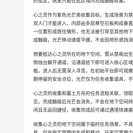
的设定，玩家只能在此区域内完成触碰收集。
心之灵作为紫色光芒类收集目标，生成场景为禁
双人门才能进入，内部由多层悬空石板构成垂直
一位置形成居住情形，也无法被引导至其他地下
成触碰，光芒移动速度平缓，不会因地形遮挡消
想要抵达心之灵所在的地下空间，需从禁阁出生
侧烛台解开通道，沿通道给下即可进入核心区域
槛，进入后无需深入寻觅，在初始平台即可观察
期停留的安全点位，光芒仅为任务收集道具，不
心之灵的收集和墓土方舟的任务流程关联，领取
见，完成触碰后光芒会消失，不会在地下空间持
闭且无返回捷径，收集完成后可通过遇境快速离
收集心之灵的地下空间属于临时任务场景，不具
具，仅在指定周期内生成和移动，玩家可掌握个