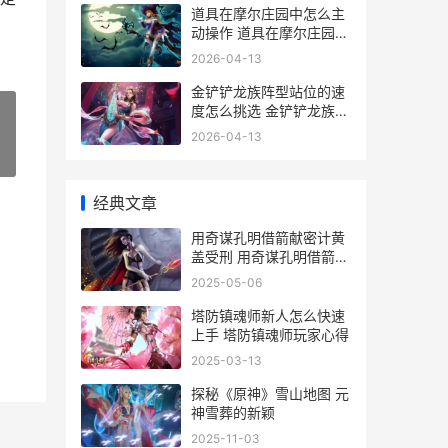
道具在摩尔庄园中怎么主
动操作 道具在摩尔庄园哪
里买
2026-04-13
金铲铲龙族阵型站位的速
度怎么挑选 金铲铲龙族阵
容
2026-04-13
»
经典文章
用奇谋孔明借箭献密计黄
盖受刑 用奇谋孔明借箭读
书笔记
2025-05-06
塔防镇魂师新人怎么快速
上手 塔防镇魂师玩家心得
2025-03-13
探秘《原神》雪山地图 元
神雪葬的新颖
2025-11-03