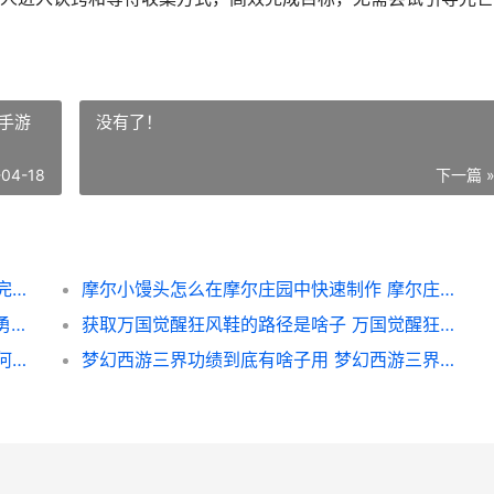
手游
没有了！
-04-18
下一篇 
光遇心之灵是否能够在地下居住 光遇心之灵完了是什么
摩尔小馒头怎么在摩尔庄园中快速制作 摩尔庄园手游小馒头怎么做
三国志SLG版的骁骑尉有啥子技能 三国志骁勇善战
获取万国觉醒狂风鞋的路径是啥子 万国觉醒狂热条件
在万国觉醒中怎么进行城市编辑 万国觉醒如何觉醒武将
梦幻西游三界功绩到底有啥子用 梦幻西游三界功绩