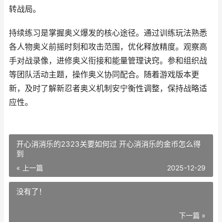
转战局。
持续练习是掌握奥义爆发的核心途径。通过训练玩法熟悉
各人物奥义前摇时刻和攻击范围，优化释放精度。观察高
手对战录像，进修奥义衔接和能量管理诀窍。参和组织战
等团队活动主题，操作奥义协同配合。随着游戏版本更
新，及时了解新忍者奥义机制安宁衡性调整，保持战略适
应性。
开心消消乐的2323关要如何过 开心消消乐的金币怎么得
到
« 上一篇
2025-12-29
没有了！
下一篇 »