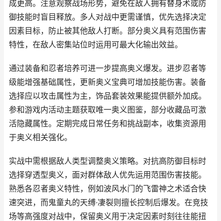
成更高。注意观察战场形势，避免在敌人拥有替身术或防
御技能时盲目释放。多人对战中更需谨慎，优先选择决定
因素目标，防止被其他敌人打断。部分奥义具有范围伤害
特性，在敌人密集站位时运用可最大化输出效益。
通过装备和忍者培养可进一步提高奥义爆发。进步忍者等
级能增强基础属性，更新奥义宝典可增加技能伤害。装备
选择应以攻击属性为主，饰品套装效果能提供额外加成。
参和游戏内活动主题获取唯一奥义图鉴，部分收藏品可激
活隐藏属性。定期完成日常任务和挑战副本，收集资源用
于奥义相关强化。
实战中需根据敌人类型调整奥义策略。对抗高防御目标时
选择穿透型奥义，面对群体敌人优先运用范围伤害技能。
熟悉各忍者奥义特性，例如波风水门的飞雷神之术适合快
速突进，而鬼童丸的天缚·凄裂则擅长控制后爆发。在竞技
场等高强度对战中，保留奥义用于决定因素时刻往往能扭