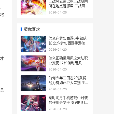
二战风云蒙巴顿二战期间
所在地点是哪里 二战风云
心
人物巴顿
2026-04-26
将
猜你喜欢
怎么在梦幻西游5中做队
长 怎么梦幻西游手游怎么
没角色了
2026-04-20
怎么正确运用风之大陆职
才
业变更书 如何利用风
2026-04-20
为何少年三国志2的武将
战力有如此巨大差别 少年
三国志越来越没意思了
2026-04-20
具
秦时明月手机游戏中时装
的作用是啥子 秦时明月手
游下载安卓版下载
2026-04-20