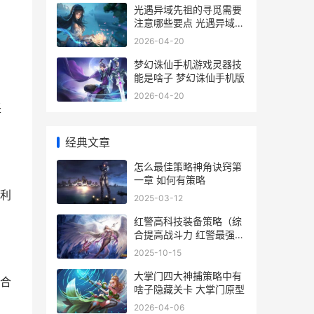
光遇异域先祖的寻觅需要
注意哪些要点 光遇异域先
祖斗篷价格
2026-04-20
梦幻诛仙手机游戏灵器技
能是啥子 梦幻诛仙手机版
2026-04-20
坚
经典文章
怎么最佳策略神角诀窍第
一章 如何有策略
利
2025-03-12
红警高科技装备策略（综
合提高战斗力 红警最强科
技系统
2025-10-15
大掌门四大神捕策略中有
合
啥子隐藏关卡 大掌门原型
2026-04-06