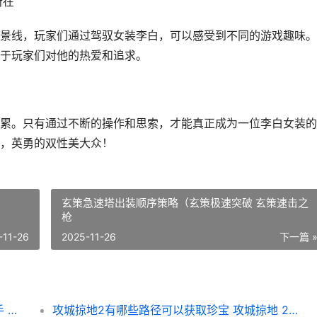
所在
景线，玩家们通过驾驭女装李白，可以感受到不同的游戏趣味。
于玩家们对他的热爱和追求。
累。只有通过不断的操作和思索，才能真正成为一位李白女装的
，英勇的双性美大众！
玄策急速塔出装顺序策略（玄策极速突破 玄策速击之
枪
-11-26
2025-11-26
下一篇 
梦幻西游手机游戏哪个职业操作简单容易上手 梦幻西游手机游苹果
攻城掠地2有哪些路径可以获取珍宝 攻城掠地 225 229