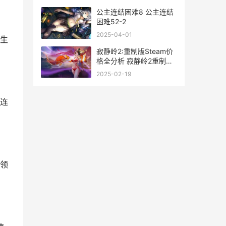
公主连结困难8 公主连结
困难52-2
2025-04-01
生
寂静岭2:重制版Steam价
格全分析 寂静岭2重制版
steam上叫什么
2025-02-19
连
领