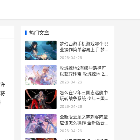
热门文章
梦幻西游手机游戏哪个职
业操作简单容易上手 梦幻
西游手机游苹果
2026-04-26
攻城掠地2有哪些路径可
以获取珍宝 攻城掠地 225
229
2026-04-26
许
怎么在少年三国志远航中
将
玩转战争系统 少年三国游
图
戏
2026-04-26
全新版云顶之弈刺客阵型
应该怎么操作 全新版云顶
之弈阵容推荐
2026-04-26