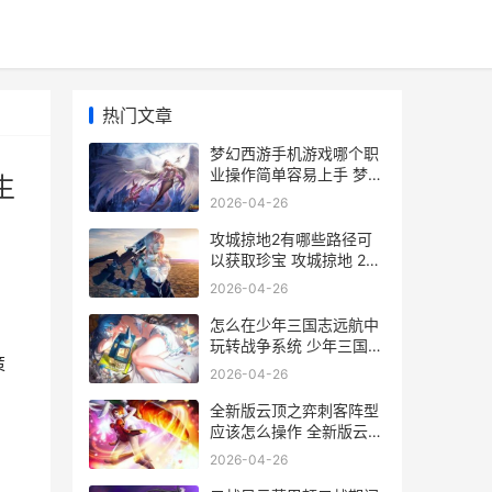
热门文章
梦幻西游手机游戏哪个职
业操作简单容易上手 梦幻
生
西游手机游苹果
2026-04-26
攻城掠地2有哪些路径可
以获取珍宝 攻城掠地 225
229
2026-04-26
怎么在少年三国志远航中
玩转战争系统 少年三国游
策
戏
2026-04-26
全新版云顶之弈刺客阵型
应该怎么操作 全新版云顶
之弈阵容推荐
2026-04-26