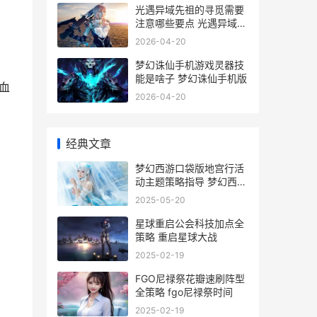
光遇异域先祖的寻觅需要
注意哪些要点 光遇异域先
祖斗篷价格
2026-04-20
梦幻诛仙手机游戏灵器技
能是啥子 梦幻诛仙手机版
血
2026-04-20
经典文章
梦幻西游口袋版地宫行活
动主题策略指导 梦幻西游
口袋版炼兽笼
2025-05-20
星球重启公会科技加点全
策略 重启星球大战
2025-02-19
FGO尼禄祭花瓣速刷阵型
全策略 fgo尼禄祭时间
2025-02-19