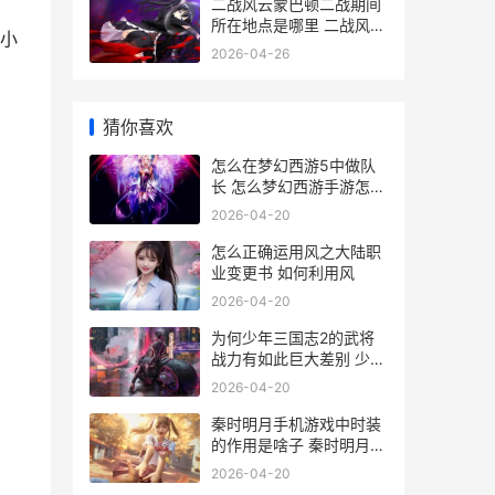
二战风云蒙巴顿二战期间
所在地点是哪里 二战风云
小
人物巴顿
2026-04-26
猜你喜欢
怎么在梦幻西游5中做队
长 怎么梦幻西游手游怎么
没角色了
2026-04-20
怎么正确运用风之大陆职
业变更书 如何利用风
2026-04-20
为何少年三国志2的武将
战力有如此巨大差别 少年
三国志越来越没意思了
2026-04-20
秦时明月手机游戏中时装
的作用是啥子 秦时明月手
游下载安卓版下载
2026-04-20