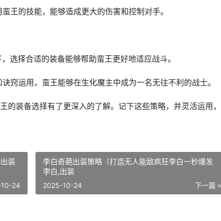
运用蛮王的技能，能够造成更大的伤害和控制对手。
境下，选择合适的装备能够帮助蛮王更好地适应战斗。
择和诀窍运用，蛮王能够在生化魔主中成为一名无往不利的战士。
王的装备选择有了更深入的了解。记下这些策略，并灵活运用，
0出装
李白奇葩出装策略（打造无人能敌疯狂李白一秒爆发
李白,出装
-10-24
2025-10-24
下一篇 