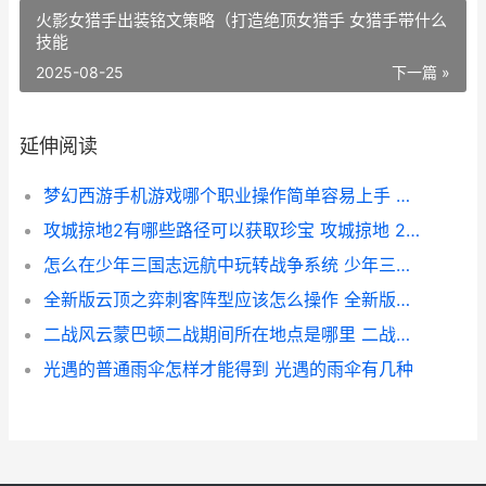
火影女猎手出装铭文策略（打造绝顶女猎手 女猎手带什么
技能
2025-08-25
下一篇 »
延伸阅读
梦幻西游手机游戏哪个职业操作简单容易上手 梦幻西游手机游苹果
攻城掠地2有哪些路径可以获取珍宝 攻城掠地 225 229
怎么在少年三国志远航中玩转战争系统 少年三国游戏
全新版云顶之弈刺客阵型应该怎么操作 全新版云顶之弈阵容推荐
二战风云蒙巴顿二战期间所在地点是哪里 二战风云人物巴顿
光遇的普通雨伞怎样才能得到 光遇的雨伞有几种