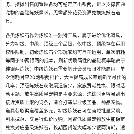
务、摆摊出售闲置装备均可稳定产出银两，足以支撑普通
宠物的基础炼妖需求，无需额外花费资源兑换炼妖石道
具。
各类炼妖石作为炼妖唯一独特工具，属于进阶优化道具，
分为初级、中级、顶级三个品级，仅中级、顶级存在运用
权限限制，初级炼妖石全部玩家均可自在运用，单次消耗
等同于10两银两的成本，刷新优质属性的基础概率略高于
纯银两炼妖；中级炼妖石需要解开会员权限才能启用，单
次消耗对应20两银两档位，大幅提高成长率刷新至最佳的
几率；顶级炼妖石获取渠道偏少，家族贡献兑换、限时活
动主题、放生高质量宠物是主要来源，洗练时更容易刷出
接近资质上限的词条，适合打造毕业级圣品、神品宠物。
道具获取渠道覆盖多元，初级炼妖石可在商城批量采购、
副本掉落、交易行低价收购，闲置低质量宠物放生能稳定
兑换对应品级炼妖石，长期囤货能大幅减少银两消耗，适