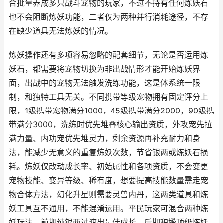
合批量养成多只战斗宠物的玩家，不过不持有任何炼妖石
也不会阻断炼妖功能，二者仅为两种并行消耗途径，不存
在缺少道具无法炼妖的情况。
炼妖操作还有多项容易忽略的配套细节，无论是否运用炼
妖石，都需要将宠物切换为非出战情形才能开始炼妖界
面，出战中的宠物无法触发洗练功能，这是体系统一限
制，和独特工具无关。不同携带等级宠物拥有固定评分上
限，1级携带宠物满分1000，45级携带满分2000，90级携
带满分3000，洗练时优先堆叠核心输出资质，外攻宠先拉
满力量、内功宠优先堆灵力，剩余资源再补充耐力和身
法，能减少无意义的重复炼妖次数，节省银两或炼妖石损
耗。炼妖仅改动成长率、初始属性和各项资质，不会变更
宠物技能、变异等级、稀有度，想要提高技能数量需走宠
物合体方法，幻化升星则需要灵兽内丹，这两类道具和炼
妖工具互不通用，不能混淆运用。平民玩家可混合两种炼
妖玩法，前期纯银两过渡出最佳成长，后期积攒顶级炼妖