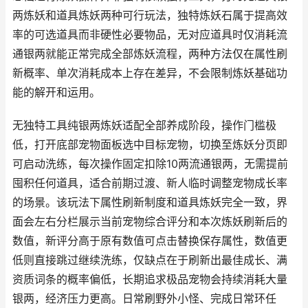
两炼妖和道具炼妖两种可行玩法，独特炼妖石属于提高效
率的可选道具而非硬性必要物品，无对应道具时仅消耗流
通银两就能正常完成全部炼妖流程，两种方法仅在属性刷
新概率、单次消耗成本上存在差异，不会限制炼妖基础功
能的解开和运用。
无独特工具纯银两炼妖适配全部养成阶段，操作门槛极
低，打开底部宠物面板选中目标宠物，切换至炼妖分页即
可启动洗练，每次操作固定扣除10两流通银两，无需提前
囤积任何道具，适合前期过渡、新人临时调整宠物成长率
的场景。该玩法下属性刷新制度和道具炼妖完全一致，界
面会左右分栏展示当前宠物综合评分和本次炼妖刷新后的
数值，新评分高于原有数值可点击替换保存属性，数值更
低则直接跳过继续洗练，仅缺点在于刷新出最佳成长、满
资质词条的概率偏低，长期追求极品宠物会持续消耗大量
银两，经济压力更高。日常刷野外小怪、完成日常环任