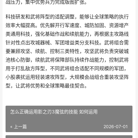
战压力，集中优势兵力完成版图扩张。
科技研发和武将阵型的适配调整，能够让全球策略的执行
效率大幅提高。优先解开行军速度、城防加固、资源增产
类通用科技，强化基础作战和续航能力，再根据主攻路线
针对性点出攻城器械、军团增益类分支科技。武将组合需
要兼顾攻坚、续航、控制三类特性，攻坚武将负责突破城
池核心防御，续航武将保障部队持续作战能力，控制武将
用于打乱敌方阵型，不同武将组合适配不同规模的军团，
小股袭扰运用轻装速攻阵型，大规模会战组合重装攻坚阵
型，让武将优势和全球策略最佳契合。
怎么正确运用影之刃3魔弦的技能 如何运用
« 上一篇
2026-07-01