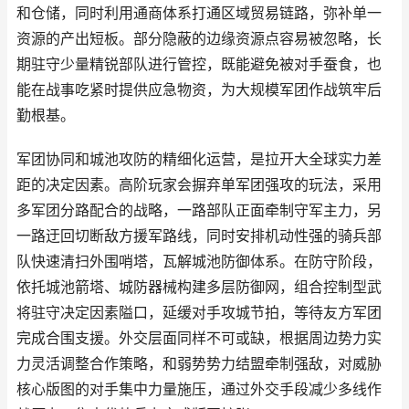
和仓储，同时利用通商体系打通区域贸易链路，弥补单一
资源的产出短板。部分隐蔽的边缘资源点容易被忽略，长
期驻守少量精锐部队进行管控，既能避免被对手蚕食，也
能在战事吃紧时提供应急物资，为大规模军团作战筑牢后
勤根基。
军团协同和城池攻防的精细化运营，是拉开大全球实力差
距的决定因素。高阶玩家会摒弃单军团强攻的玩法，采用
多军团分路配合的战略，一路部队正面牵制守军主力，另
一路迂回切断敌方援军路线，同时安排机动性强的骑兵部
队快速清扫外围哨塔，瓦解城池防御体系。在防守阶段，
依托城池箭塔、城防器械构建多层防御网，组合控制型武
将驻守决定因素隘口，延缓对手攻城节拍，等待友方军团
完成合围支援。外交层面同样不可或缺，根据周边势力实
力灵活调整合作策略，和弱势势力结盟牵制强敌，对威胁
核心版图的对手集中力量施压，通过外交手段减少多线作