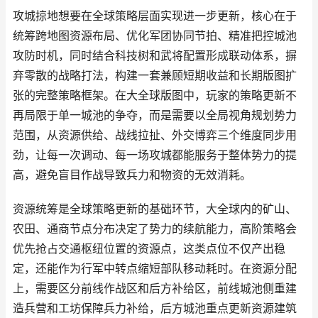
攻城掠地想要在全球策略层面实现进一步更新，核心在于
统筹跨地图资源布局、优化军团协同节拍、精准把控城池
攻防时机，同时结合科技树和武将配置形成联动体系，摒
弃零散的战略打法，构建一套兼顾短期收益和长期版图扩
张的完整策略框架。在大全球版图中，玩家的策略更新不
再局限于单一城池的争夺，而是需要以全局视角规划势力
范围，从资源供给、战线拉扯、外交博弈三个维度同步用
劲，让每一次调动、每一场攻城都能服务于整体势力的提
高，避免盲目作战导致兵力和物资的无效消耗。
资源统筹是全球策略更新的基础环节，大全球内的矿山、
农田、通商节点分布决定了势力的续航能力，高阶策略会
优先抢占交通枢纽位置的资源点，这类点位不仅产出稳
定，还能作为行军中转点缩短部队移动耗时。在资源分配
上，需要区分前线作战区和后方补给区，前线城池侧重建
造兵营和工坊保障兵力补给，后方城池重点更新资源建筑