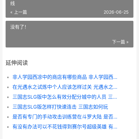
线
« 上一篇
2026-06-25
没有了！
下一篇 »
延伸阅读
非人学园西凉中的商店有哪些商品 非人学园西凉最强应援
在光遇水之试炼中个人应该怎样过关 光遇水之试炼正常路线
三国志SLG版中怎么有效分配分城中的人员 三国志游戏咋样
三国志SLG版怎样打快速连击 三国志如何玩
是否有专门的手动攻击训练营在斗罗大陆 是否有专门的手机银行
有没有办法可以不花钱得到赛尔号超级英雄 有没有办法可以用寿命换亲人活下来