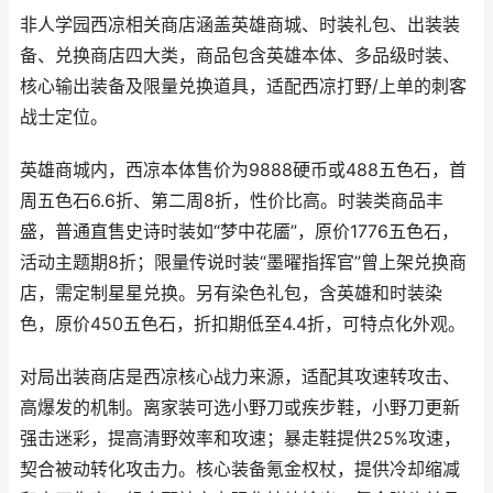
非人学园西凉相关商店涵盖英雄商城、时装礼包、出装装
备、兑换商店四大类，商品包含英雄本体、多品级时装、
核心输出装备及限量兑换道具，适配西凉打野/上单的刺客
战士定位。
英雄商城内，西凉本体售价为9888硬币或488五色石，首
周五色石6.6折、第二周8折，性价比高。时装类商品丰
盛，普通直售史诗时装如“梦中花靥”，原价1776五色石，
活动主题期8折；限量传说时装“墨曜指挥官”曾上架兑换商
店，需定制星星兑换。另有染色礼包，含英雄和时装染
色，原价450五色石，折扣期低至4.4折，可特点化外观。
对局出装商店是西凉核心战力来源，适配其攻速转攻击、
高爆发的机制。离家装可选小野刀或疾步鞋，小野刀更新
强击迷彩，提高清野效率和攻速；暴走鞋提供25%攻速，
契合被动转化攻击力。核心装备氪金权杖，提供冷却缩减