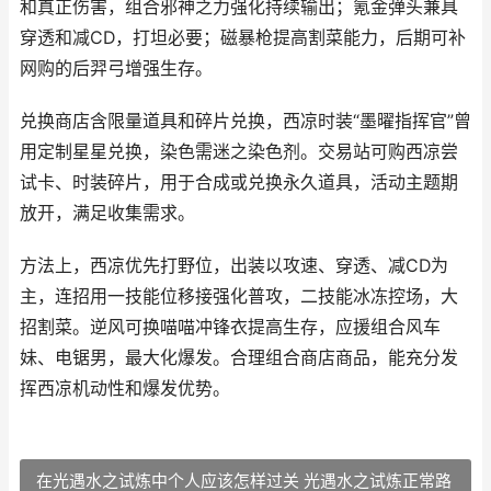
和真正伤害，组合邪神之力强化持续输出；氪金弹头兼具
穿透和减CD，打坦必要；磁暴枪提高割菜能力，后期可补
网购的后羿弓增强生存。
兑换商店含限量道具和碎片兑换，西凉时装“墨曜指挥官”曾
用定制星星兑换，染色需迷之染色剂。交易站可购西凉尝
试卡、时装碎片，用于合成或兑换永久道具，活动主题期
放开，满足收集需求。
方法上，西凉优先打野位，出装以攻速、穿透、减CD为
主，连招用一技能位移接强化普攻，二技能冰冻控场，大
招割菜。逆风可换喵喵冲锋衣提高生存，应援组合风车
妹、电锯男，最大化爆发。合理组合商店商品，能充分发
挥西凉机动性和爆发优势。
在光遇水之试炼中个人应该怎样过关 光遇水之试炼正常路