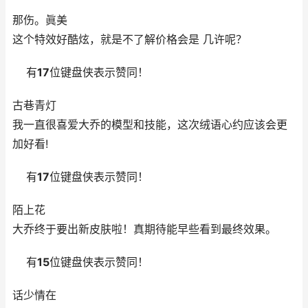
那伤。眞美
这个特效好酷炫，就是不了解价格会是 几许呢？
有
17
位键盘侠表示赞同！
古巷青灯
我一直很喜爱大乔的模型和技能，这次绒语心约应该会更
加好看!
有
17
位键盘侠表示赞同！
陌上花
大乔终于要出新皮肤啦！真期待能早些看到最终效果。
有
15
位键盘侠表示赞同！
话少情在