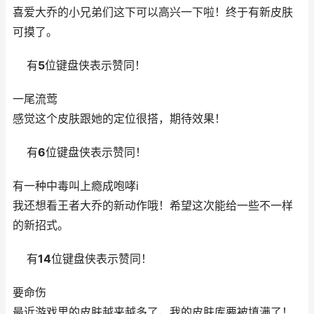
喜爱大乔的小兄弟们这下可以高兴一下啦！终于有新皮肤
可摸了。
有
5
位键盘侠表示赞同！
一尾流莺
感觉这个皮肤跟她的定位很搭，期待效果！
有
6
位键盘侠表示赞同！
有一种中毒叫上瘾成咆哮i
我还想看王者大乔的新动作哦！希望这次能给一些不一样
的新招式。
有
14
位键盘侠表示赞同！
要命伤
最近游戏里的皮肤越来越多了，我的皮肤库要被填满了！