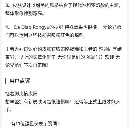
3。皮肤设计以甜美的风格结合了现代性和梦幻般的主题，
整体形象特别漂亮。
4。 Da Qiao Rongyu的技能 特殊效果也很棒。 无论兄弟
们可以运用这些技能召唤粉红色的锦鲤。
王者大乔绒语心约皮肤获取策略揭晓和王者的 难题同享结
束啦，以上的文章化解了 无论兄弟们的 难题吗？欢迎 无
论兄弟们下次再来哦！
用户点评
惦着脚尖摘太阳
想早些拥有新皮肤可是很遗憾啊！还得等正式上线才能入
手。
有
11
位键盘侠表示赞同！