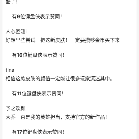
酷了!
有
9
位键盘侠表示赞同！
人心叵测i
好想早些尝试一把这新皮肤！一定要攒够金币买下来！
有
16
位键盘侠表示赞同！
tina
相信这款皮肤的颜值一定能让很多玩家沉迷其中。
有
11
位键盘侠表示赞同！
予之欢颜
大乔一直是我的英雄担当，支持官方的新作品！
有
17
位键盘侠表示赞同！