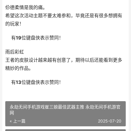
伱德柔情是我的痛。
希望这次活动主题不要太难参和，毕竟还是有很多想拥有
的玩家！
有
19
位键盘侠表示赞同！
雨后彩虹
王者的皮肤设计越来越有创意了，期待以后还能看到更多
精妙的作品。
有
13
位键盘侠表示赞同！
永劫无间手机游戏崔三娘最佳武器主推 永劫无间手机游官
网
« 上一篇
2025-07-20