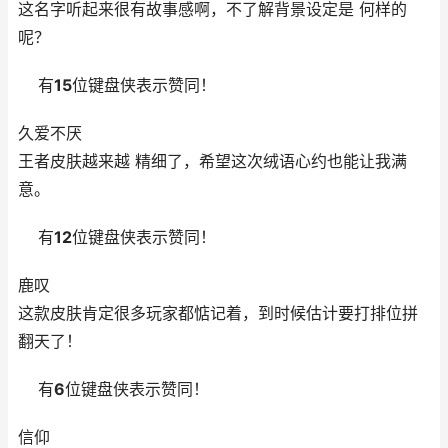
这名字听起来很有故事感啊，不了解背景设定是 何样的
呢？
有
15
位键盘侠表示赞同！
久爱不厌
王者皮肤越来越 精细了，希望这次绒语心约也能让我满
意。
有
12
位键盘侠表示赞同！
鹿叹
这款皮肤肯定很多玩家都惦记着，到时候估计要打排位拼
翻天了！
有
6
位键盘侠表示赞同！
信仰