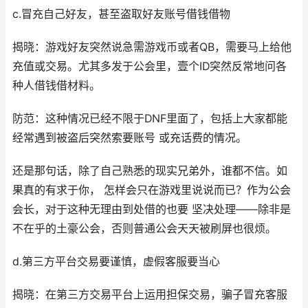
c.冒充自己好友，甚至盗取好友账号借钱借物
揭晓：游戏好友突然说急需游戏币或者QB，需要马上给他
充值或交易。尤其多发于公会里，壹个ID突然反常地问各
种人借钱借材料。
防范：这种情况已经不限于DNF里面了，包括上大家都能
经常遇到被盗后突然索要账号 或充话费的情况。
还是那句话，除了自己熟悉的现实兄弟外，谁都不信。如
果真的有求于你， 怎样会只在游戏里说说而已？作为公会
会长，对于这种无理由到处借的也要 坚决处理——除非是
不在乎的土豪公会，否则普通公会天天被刷屏也很烦。
d.第三方平台交易要谨慎，虚假客服要当心
揭晓：在第三方交易平台上运用担保交易，骗子冒充客服