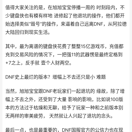
值得大家关注的是，在旭旭宝宝停播一周的 时刻段内，不
少键盘侠也有模有样地 进修起了他退坑的操作，他们都开
始选择类似“毁号”的操作，来逼着自己远离DNF，从阿拉德
大陆回归到现实生活。
其中，最为离谱的键盘侠花费了整整15亿游戏币，充值都
充到交易风险的情况下，一把强11的武器愣是最终定格到
+7之上，反手就 壹个人财两空。
DNF史上最烂的版本？增幅上不去还只是小 难题
当然，旭旭宝宝跟DNF老玩家们一起退坑的 缘故，除了增
幅上不去之外，还受到了大量 影响的影响，比如说100版
本的方法过于枯燥和无聊，给予了玩家一种和之前版本别
无两样的审美疲劳， 天然就让人兴起了退坑的念头。
最后一点，也是最重要的，DNF国服官方的公信力也在现