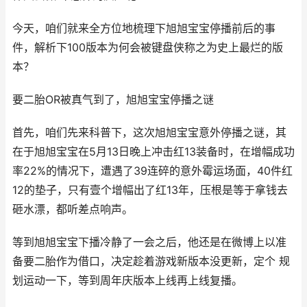
今天，咱们就来全方位地梳理下旭旭宝宝停播前后的事
件，解析下100版本为何会被键盘侠称之为史上最烂的版
本？
要二胎OR被真气到了，旭旭宝宝停播之谜
首先，咱们先来科普下，这次旭旭宝宝意外停播之谜，其
在于旭旭宝宝在5月13日晚上冲击红13装备时，在增幅成功
率22%的情况下，遭遇了39连碎的意外霉运场面，40件红
12的垫子，只有壹个增幅出了红13年，压根是等于拿钱去
砸水漂，都听差点响声。
等到旭旭宝宝下播冷静了一会之后，他还是在微博上以准
备要二胎作为借口，决定趁着游戏新版本没更新，定个 规
划运动一下，等到周年庆版本上线再上线复播。