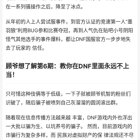
在一系列骚操作之后，降至了冰点。
从年初的人上人尝试服事件，到官方认证的竞速第一人“墨
羽狼”利用BUG参和比赛夺冠，再到人气仇在贴吧小号阴阳
怪气其他选手的事件爆料，都让DNF国服官方一步步地失
去了玩家的 信任。
顾爷想了解第6期：教你在DNF里面永远不上
当！
只可惜这种伎俩等于低级，一下子就被顾爷机智的粉丝们
识破了，随后骗子被喷到自己灰溜溜的圆润滚出群。
随着现在信息传播方法越来越 丰富，DNF游戏内外也浮出
一大批以骗为生、以坑养号的骗子。 然而，目前游戏内的
诈骗行为复杂多样，而 民族对虚拟财产的保 律法规还不尽