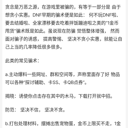
贪念是万恶之源，在游戏里被骗的，有等于一部分是 由于
想贪小实惠。DNF早期的骗术便是如此： 何不玩DNF啦、
要去结婚啦、全家漂移要去吃着拌饭蹦迪啦之类的“1金币
甩货”骗术既是如此。虽说现在防骗 觉悟整体增强， 然而
面对骗子的诱惑， 提高警惕、 坚决不贪小实惠，就能让自
己上当的几率降低很多很多。
此类的常见骗术：
a.主动爆料一些网址、群和空间等，声称里面存了好 物品
可以各种“探讨辅助、卡SS、卡QB点券”。
揭晓：诱使你点击存在其中的木马，下载打开就中招。
防范： 坚决不信， 坚决不贪。
b.打包处理材料，摆摊出售宠物蛋，金币上限买不走，1金