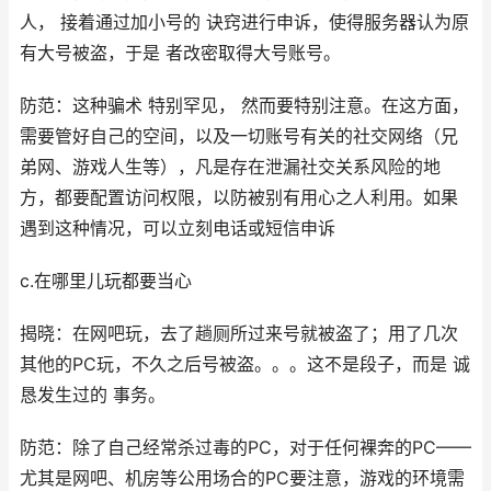
人， 接着通过加小号的 诀窍进行申诉，使得服务器认为原
有大号被盗，于是 者改密取得大号账号。
防范：这种骗术 特别罕见， 然而要特别注意。在这方面，
需要管好自己的空间，以及一切账号有关的社交网络（兄
弟网、游戏人生等），凡是存在泄漏社交关系风险的地
方，都要配置访问权限，以防被别有用心之人利用。如果
遇到这种情况，可以立刻电话或短信申诉
c.在哪里儿玩都要当心
揭晓：在网吧玩，去了趟厕所过来号就被盗了；用了几次
其他的PC玩，不久之后号被盗。。。这不是段子，而是 诚
恳发生过的 事务。
防范：除了自己经常杀过毒的PC，对于任何裸奔的PC——
尤其是网吧、机房等公用场合的PC要注意，游戏的环境需