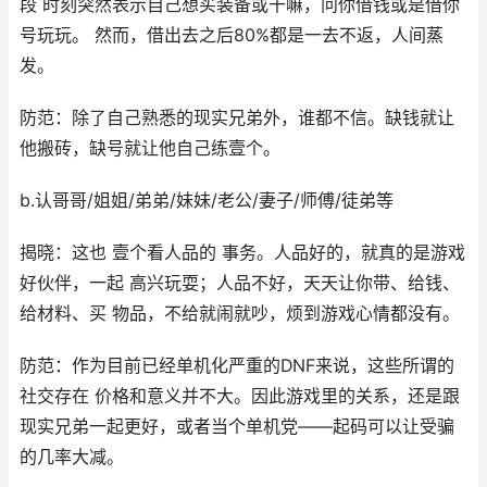
段 时刻突然表示自己想买装备或干嘛，问你借钱或是借你
号玩玩。 然而，借出去之后80%都是一去不返，人间蒸
发。
防范：除了自己熟悉的现实兄弟外，谁都不信。缺钱就让
他搬砖，缺号就让他自己练壹个。
b.认哥哥/姐姐/弟弟/妹妹/老公/妻子/师傅/徒弟等
揭晓：这也 壹个看人品的 事务。人品好的，就真的是游戏
好伙伴，一起 高兴玩耍；人品不好，天天让你带、给钱、
给材料、买 物品，不给就闹就吵，烦到游戏心情都没有。
防范：作为目前已经单机化严重的DNF来说，这些所谓的
社交存在 价格和意义并不大。因此游戏里的关系，还是跟
现实兄弟一起更好，或者当个单机党——起码可以让受骗
的几率大减。