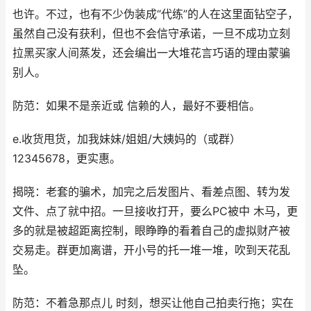
也许。不过，也有不少伪装成“代练”的人在这里面钻空子，
虽然自己没有获利，但也不会信守承诺，一旦不成功立刻
拉黑买家人间蒸发，还会编出一大堆花言巧语的理由蒙骗
别人。
防范：如果不是亲近或 信赖的人，最好不要相信。
e.收货甩货，加我妹妹/姐姐/大姨妈的（或群）
12345678，更实惠。
揭晓：老套的骗术，加完之后发图片、看差点图、转为发
文件、点了就中招。一旦接收打开，要么PC被中 木马，更
多的就是被超距离控制，眼睁睁的看着自己的虚拟财产被
交易走。群更加离谱，开小号的托一堆一堆，吹到天花乱
坠。
防范：不着急那点儿 时刻，想买让他自己拍卖行拖；实在