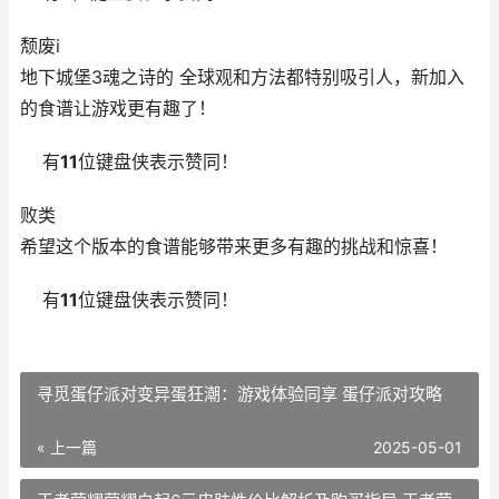
颓废i
地下城堡3魂之诗的 全球观和方法都特别吸引人，新加入
的食谱让游戏更有趣了！
有
11
位键盘侠表示赞同！
败类
希望这个版本的食谱能够带来更多有趣的挑战和惊喜！
有
11
位键盘侠表示赞同！
寻觅蛋仔派对变异蛋狂潮：游戏体验同享 蛋仔派对攻略
« 上一篇
2025-05-01