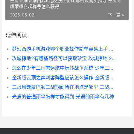
王者荣耀荣耀白起6元皮肤性价比解析及购买指导 王者荣
耀荣耀白起称号怎么获得
2025-05-02
下一篇 »
延伸阅读
梦幻西游手机游戏哪个职业操作简单容易上手 梦幻西游手机游苹果
攻城掠地2有哪些路径可以获取珍宝 攻城掠地 225 229
怎么在少年三国志远航中玩转战争系统 少年三国游戏
全新版云顶之弈刺客阵型应该怎么操作 全新版云顶之弈阵容推荐
二战风云蒙巴顿二战期间所在地点是哪里 二战风云人物巴顿
光遇的普通雨伞怎样才能得到 光遇的雨伞有几种