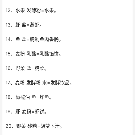
12、水果 发酵粉=水果。
13、虾 盐=蒸虾。
14、鱼 盐=腌制鱼肉香肠。
15、麦粉 乳酪=乳酪馅饼。
16、野菜 盐=腌菜。
17、麦粉 发酵粉 水=发酵饮品。
18、橄榄油 鱼=炸鱼。
19、虾 麦粉=虾饼。
20、野菜 砂糖=胡萝卜汁。