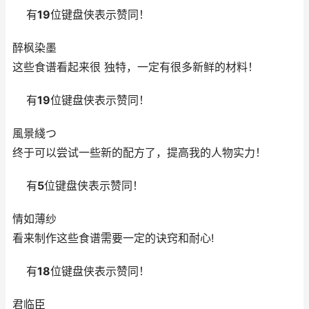
有
19
位键盘侠表示赞同！
醉枫染墨
这些食谱看起来很 独特，一定有很多新鲜的材料！
有
19
位键盘侠表示赞同！
風景綫つ
终于可以尝试一些新的配方了，提高我的人物实力！
有
5
位键盘侠表示赞同！
情如薄纱
看来制作这些食谱需要一定的诀窍和耐心!
有
18
位键盘侠表示赞同！
君临臣