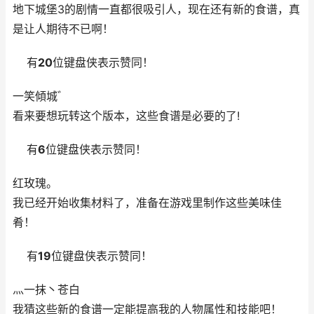
地下城堡3的剧情一直都很吸引人，现在还有新的食谱，真
是让人期待不已啊！
有
20
位键盘侠表示赞同！
一笑傾城゛
看来要想玩转这个版本，这些食谱是必要的了!
有
6
位键盘侠表示赞同！
红玫瑰。
我已经开始收集材料了，准备在游戏里制作这些美味佳
肴！
有
19
位键盘侠表示赞同！
灬一抹丶苍白
我猜这些新的食谱一定能提高我的人物属性和技能吧！