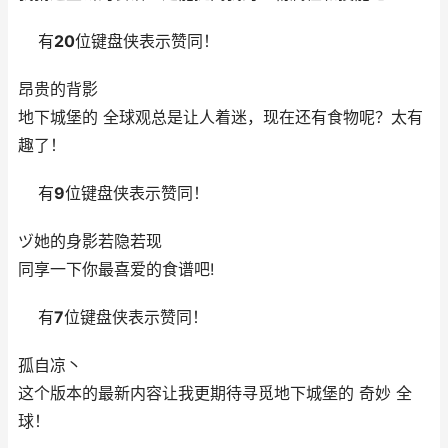
有
20
位键盘侠表示赞同！
昂贵的背影
地下城堡的 全球观总是让人着迷，现在还有食物呢？太有
趣了！
有
9
位键盘侠表示赞同！
ヅ她的身影若隐若现
同享一下你最喜爱的食谱吧!
有
7
位键盘侠表示赞同！
孤自凉丶
这个版本的最新内容让我更期待寻觅地下城堡的 奇妙 全
球！