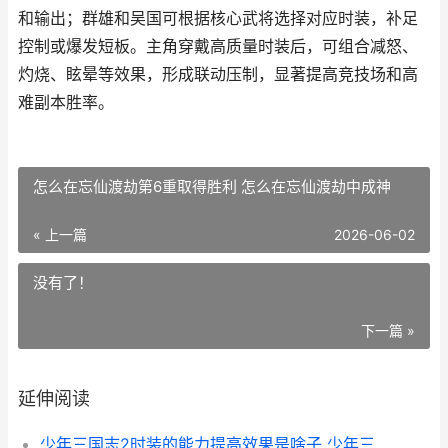
和输出；群雄和吴国可根据核心武将选择对应时装，补足
控制或爆发短板。主角穿戴高质量时装后，可组合减怒、
灼烧、眩晕等效果，形成联动压制，显著提高竞技场和高
难副本胜率。
怎么在忘仙渡劫第6重取得胜利 怎么在忘仙渡劫中成神
« 上一篇
2026-06-02
没有了！
下一篇 »
延伸阅读
少年三国志2时装的能力提高效果是啥子 少年三国志2时空外传梦呓三才