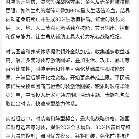
时装解开列伤、减怒等强战略效果；金色及赤金时装技能
更强，如杀生丸的爆碎可叠加60%最大生活值流血，结界
被动能免疫死亡并生成80%生活值护盾。虹金时装化龙
后，天、地、人三节点可激活独立技能，兼具输出、控制
和保命能力，让主角从辅助工具人转为核心战略枢纽。
时装图鉴和养成体系提供额外全队加成，收集越多收益越
高。解开多套时装可激活图鉴，叠加生活、攻击、暴击等
百分比属性；时装更新和升星可强化基础属性和技能效
果，升满星后解开化龙资格，开始更高养成上限。平民玩
家优先兑换军团商店橙色时装激活图鉴，积累时装精华逐
步升星；中高投入玩家可通过限时活动主题、贵族礼包获
取红金时装，快速成型战力体系。
实战组合中，时装需和阵型契合，最大化战略价格。魏国
阵型可选帝尊时装，提供20%全队增伤、30%伤害贯穿和
强力减怒控制；蜀国优先夜叉、猛将时装，强化前排抗伤