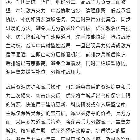
耗。军团需统一指挥，明确分工：高战主力负责正面攻
坚、牵制敌方火力，中战协助包抄、清理侧翼，低战承担
协防、补伤和资源运输任务。突击时采用分批集合、同步
进场的方法，避免兵力分散被逐个击破；优先激活伤害强
化、伤害降低和行军速度道具，先手技能拉满，抢占战场
主动权。战斗中实时监控战局，一旦出现兵力劣势或敌方
援军逼近，立即启动分层撤退机制，前排步兵断后掩护，
后排输出有序撤离，避免全军覆没；同时开始联盟协防，
调用盟友援军补位，分摊作战压力。
战后资源防护和藏兵操作，可规避突击后的资源掠夺和兵
力二次损失。突击结束后，优先将主城超出仓库保护上限
的资源，快速用于建筑更新、科技研发或存入联盟仓库，
主城仅保留受保护的宝石矿，减少被掠夺的价格。兵力方
面，采用多渠道藏兵策略，将剩余兵力分散藏于开罩盟友
城池、旗帜或主殿，优先选择信赖度高、护盾稳定的盟
友，避免兵力集中暴露。同时更新急救帐篷，及时救治伤