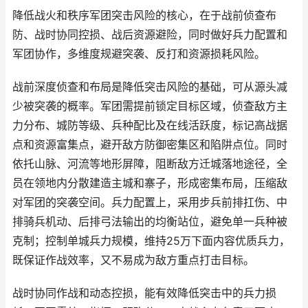
降低战火和秩序军团突击风险的核心，在于战前侦查布
防、战时协同控损、战后资源避险，同时做好兵力配置和
军团协作，多维度规避突袭、反打和资源损耗风险。
战前深度侦查和布局是降低突击风险的基础，可从源头减
少被突袭的概率。军团需提前锁定目标区域，侦查敌方主
力分布、城防等级、兵种配比及在线活跃度，标记高战据
点和资源富集点，避开敌方防御密集区和陷阱点位。同时
依托山脉、河流等地形屏障，阻断敌方迁城落地途径，全
员在领地内分散建造主城和寨子，形成密集布局，压缩敌
对军团的突袭空间。兵力配置上，采用步兵前排扛伤、中
排骑兵机动、后排弓法输出的均衡站位，避免单一兵种被
克制；控制单城兵力规模，维持25万下面内容优质兵力，
既保证作战效率，又不易成为敌方重点打击目标。
战时协同作战和动态控损，能有效降低突击中的兵力损