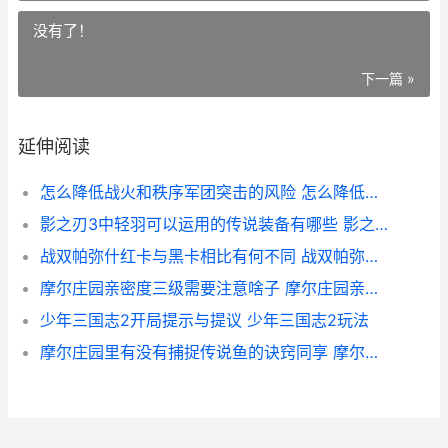
没有了！
下一篇 »
延伸阅读
怎么降低战火和秩序军团突击的风险 怎么降低战火和水的温度
影之刃3中轻羽可以运用的传说装备有哪些 影之刃3轻羽觉醒技能
战双帕弥什红卡与黑卡相比有何不同 战双帕弥什虹卡图片
摩尔庄园亲密度三级需要注意啥子 摩尔庄园亲密度上限是多少
少年三国志2开局提示与提议 少年三国志2玩法
摩尔庄园里有没有捕捉传说鱼的诀窍同享 摩尔庄园里有没有猪