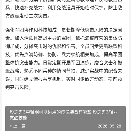
兵，快速补充战力；利用免战道具开始临时保护，防止敌
方趁虚发动二次突击。
强化军团协作和科技加成，是长期降低突击风险的决定因
素。加入活跃且高战主导的军团，依托满编阵营的集体防
御加成，分摊突击时的仇恨和伤害。全员同步更新联盟科
技，优先点满防御、协防、兵力续航相关加成，提高军团
整体抗突击能力。日常定期开展军团演练，磨合突击和撤
退战略，熟悉不同兵种的协同节拍，减少实战中的配合失
误；同时建立情报共享机制，实时同步敌方动态，提前预
判突击风险。
影之刃3中轻羽可以运用的传说装备有哪些 影之刃3轻羽
觉醒技能
« 上一篇
2026-05-28