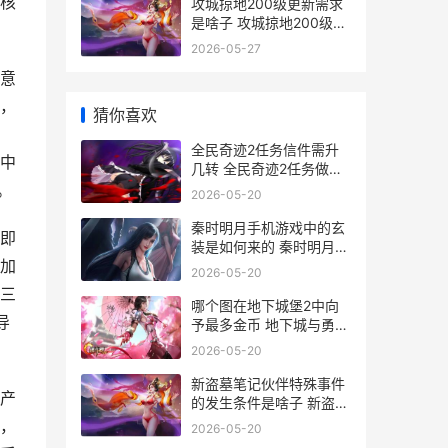
核
攻城掠地200级更新需求
是啥子 攻城掠地200级后
攻略
2026-05-27
意
，
猜你喜欢
全民奇迹2任务信件需升
中
几转 全民奇迹2任务做完
干什么
。
2026-05-20
秦时明月手机游戏中的玄
即
装是如何来的 秦时明月手
加
游官方下载
2026-05-20
三
哪个图在地下城堡2中向
导
予最多金币 地下城与勇士
什么图挣钱
2026-05-20
新盗墓笔记伙伴特殊事件
产
的发生条件是啥子 新盗墓
笔记伙伴搭配图
，
2026-05-20