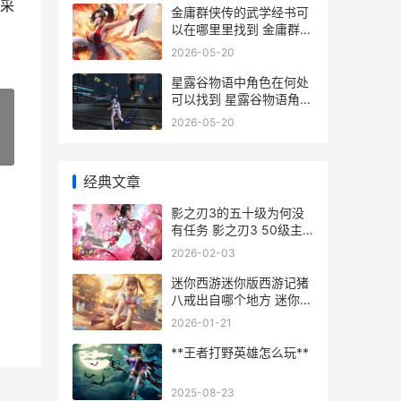
采
金庸群侠传的武学经书可
以在哪里里找到 金庸群侠
传武功效果
2026-05-20
星露谷物语中角色在何处
可以找到 星露谷物语角色
喜好表
2026-05-20
»
经典文章
影之刃3的五十级为何没
有任务 影之刃3 50级主
线
2026-02-03
迷你西游迷你版西游记猪
八戒出自哪个地方 迷你西
游通关攻略
2026-01-21
**王者打野英雄怎么玩**
2025-08-23