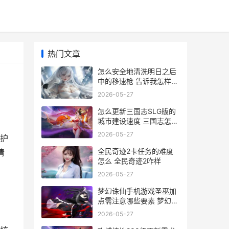
热门文章
怎么安全地清洗明日之后
中的移速枪 告诉我怎样清
洗
2026-05-27
怎么更新三国志SLG版的
城市建设速度 三国志怎么
更名
2026-05-27
护
全民奇迹2卡任务的难度
清
怎么 全民奇迹2咋样
2026-05-27
梦幻诛仙手机游戏圣巫加
点需注意哪些要素 梦幻诛
仙手机版
2026-05-27