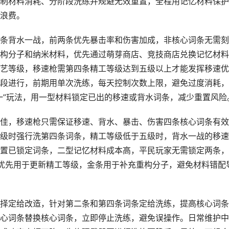
制材料消耗、分阶段洗练并规避无效重置，全程用记忆材料保护
浪费。
条背水一战，前两条优先暴击率和伤害加成，非核心词条无需刻
构分子和纳米材料，优先通过萌芽商店、竞技商店兑换记忆材料
艺等级，移速枪需第四条精工等级达到五级以上才能发挥移速优
段进行，前期用单次洗练，每天控制次数上限，避免过度消耗，
一”玩法，用一型材料锁定已出的移速或背水词条，减少重置风险
佳，移速枪只需保证移速、背水、暴击、伤害四条核心词条有效
级时强行洗第四条词条，精工等级低于五级时，背水一战的移速
置已锁定词条，二型记忆材料成本高，平民玩家无需锁定两条，
优先用于更新精工等级，金条用于补充重构分子，避免材料错配
择定给改造，针对第二条和第四条词条定给洗练，提高核心词条
心词条替换核心词条，立即停止洗练，避免误操作。日常维护中