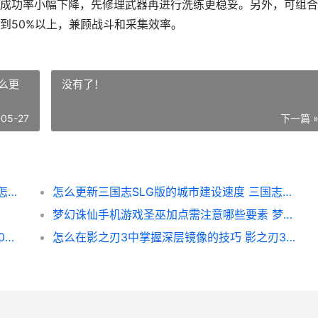
成功率小幅下降，先修理武器再进行洗练更稳妥。另外，可组合
到50%以上，兼顾战斗和采集效率。
么更
没有了！
-05-27
下一篇 
怎么安全地清洗明日之后中的移速枪 告诉我怎样清洗
怎么更新三国志SLG版的城市建设速度 三国志怎么更名
梦幻诛仙手机游戏圣巫加点需注意哪些要素 梦幻诛仙手机版
攻城掠地200级更新需求是啥子 攻城掠地200级后攻略
怎么在影之刃3中掌握深层镜像的技巧 影之刃3怎么sl