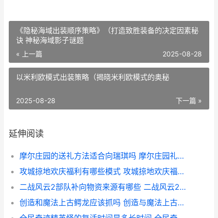
《隐秘海域出装顺序策略》（打造致胜装备的决定因素秘
诀 神秘海域影子谜题
« 上一篇
2025-08-28
以米利欧模式出装策略（揭晓米利欧模式的奥秘
2025-08-28
下一篇 »
延伸阅读
摩尔庄园的送礼方法适合向瑞琪吗 摩尔庄园礼物送给谁
攻城掠地欢庆福利有哪些模式 攻城掠地欢庆福礼拿水镜注解
二战风云2部队补向物资来源有哪些 二战风云2部队上限最高是多少
创造和魔法上古鳄龙应该抓吗 创造与魔法上古恶龙在哪?上古恶龙位置饲料介绍